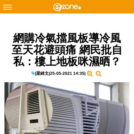
搜尋
網購冷氣擋風板導冷風
Facebook
Instagram
至天花避頭痛 網民批自
科技焦點
私：樓上地板咪濕晒？
網絡生活
遊戲動漫
|
梁綺文
|
25-05-2021 14:35
|
教學評測
EduTech
IT Times
生成式AI與雲端應用
Enterprise Digital Transformation