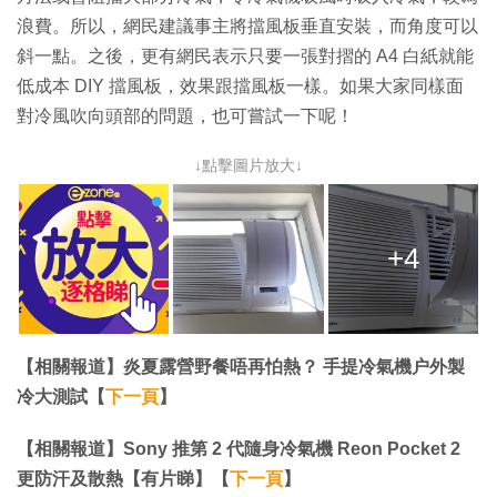
浪費。所以，網民建議事主將擋風板垂直安裝，而角度可以
斜一點。之後，更有網民表示只要一張對摺的 A4 白紙就能
低成本 DIY 擋風板，效果跟擋風板一樣。如果大家同樣面
對冷風吹向頭部的問題，也可嘗試一下呢！
↓點擊圖片放大↓
+4
【相關報道】炎夏露營野餐唔再怕熱？ 手提冷氣機户外製
冷大測試【
下一頁
】
【相關報道】​​​​​​​Sony 推第 2 代隨身冷氣機 Reon Pocket 2
更防汗及散熱【有片睇】【
下一頁
】​​​​​​​