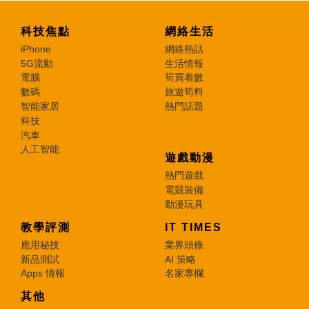
科技焦點
網絡生活
iPhone
網絡熱話
5G流動
生活情報
電腦
筍買着數
數碼
旅遊筍料
智能家居
熱門話題
科技
汽車
人工智能
遊戲動漫
熱門遊戲
電競裝備
動漫玩具
教學評測
IT TIMES
應用秘技
業界頭條
新品測試
AI 策略
Apps 情報
名家專欄
其他