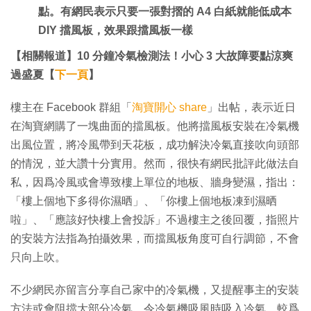
點。有網民表示只要一張對摺的 A4 白紙就能低成本
DIY 擋風板，效果跟擋風板一樣
【相關報道】10 分鐘冷氣檢測法！小心 3 大故障要點涼爽
過盛夏【
下一頁
】
樓主在 Facebook 群組「
淘寶開心 share
」出帖，表示近日
在淘寶網購了一塊曲面的擋風板。他將擋風板安裝在冷氣機
出風位置，將冷風帶到天花板，成功解決冷氣直接吹向頭部
的情況，並大讚十分實用。然而，很快有網民批評此做法自
私，因爲冷風或會導致樓上單位的地板、牆身變濕，指出：
「樓上個地下多得你濕晒」、「你樓上個地板凍到濕晒
啦」、「應該好快樓上會投訴」不過樓主之後回覆，指照片
的安裝方法指為拍攝效果，而擋風板角度可自行調節，不會
只向上吹。
不少網民亦留言分享自己家中的冷氣機，又提醒事主的安裝
方法或會阻擋大部分冷氣，令冷氣機吸風時吸入冷氣，較爲