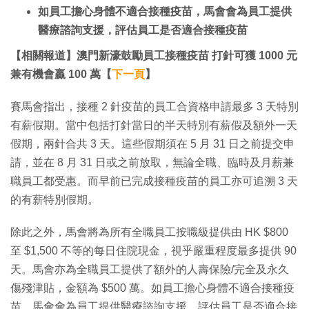
如員工擔心身體不適合接種疫苗，馬會會為員工提供
醫療諮詢支援，評估員工是否適合接種疫苗
【相關報道】澳門新濠鼓勵員工接種疫
苗 打針可獲 1000 元
兼有機會贏 100 萬【
下一頁
】
賽馬會指出，接種 2 針疫苗的員工合資格申請最多 3 天特別
有薪假期。當中包括打針當日的半天特別有薪假及額外一天
假期，兩針合共 3 天。這些假期須在 5 月 31 日之前提交申
請，並在 8 月 31 日或之前放取，無論全職、臨時及月薪兼
職員工都受惠。而早前已完成接種疫苗的員工亦可追溯 3 天
的有薪特別假期。
除此之外，馬會將為所有全職員工按職級提供由 HK $800
至 $1,500 不等的每日住院現金，視乎嚴重程度最多提供 90
天。馬會亦為全職員工提供了額外的人壽保險/完全及永久
傷殘津貼，金額為 $500 萬。如員工擔心身體不適合接種疫
苗，馬會會為員工提供醫療諮詢支援，評估員工是否適合接