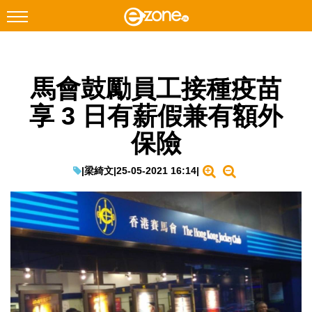
搜尋
馬會鼓勵員工接種疫苗
Facebook
Instagram
享 3 日有薪假兼有額外
科技焦點
保險
網絡生活
遊戲動漫
|
梁綺文
|
25-05-2021 16:14
|
教學評測
EduTech
IT Times
生成式AI與雲端應用
Enterprise Digital Transformation