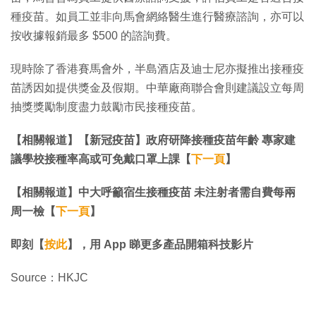
種疫苗。如員工並非向馬會網絡醫生進行醫療諮詢，亦可以
按收據報銷最多 $500 的諮詢費。
現時除了香港賽馬會外，半島酒店及迪士尼亦擬推出接種疫
苗誘因如提供獎金及假期。中華廠商聯合會則建議設立每周
抽獎獎勵制度盡力鼓勵市民接種疫苗。
【相關報道】【新冠疫苗】政府研降接種疫苗年齡 專家建
議學校接種率高或可免戴口罩上課【
下一頁
】
【相關報道】中大呼籲宿生接種疫苗 未注射者需自費每兩
周一檢【
下一頁
】
即刻【
按此
】，用 App 睇更多產品開箱科技影片
Source：HKJC