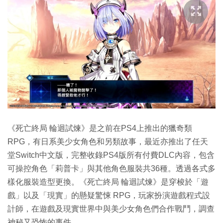
《死亡終局 輪迴試煉》是之前在PS4上推出的獵奇類
RPG，有日系美少女角色和另類故事，最近亦推出了任天
堂Switch中文版，完整收錄PS4版所有付費DLC內容，包含
可操控角色「莉普卡」與其他角色服裝共36種。透過各式多
樣化服裝造型更換。《死亡終局 輪迴試煉》是穿梭於「遊
戲」以及「現實」的懸疑驚悚 RPG，玩家扮演遊戲程式設
計師，在遊戲及現實世界中與美少女角色們合作戰鬥，調查
神秘又恐怖的事件。