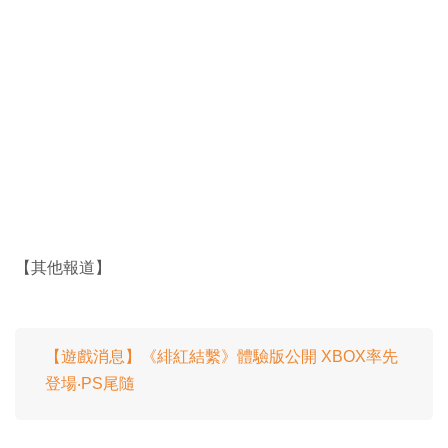
【其他報道】
【遊戲消息】《緋紅結繫》體驗版公開 XBOX率先
登場‧PS尾隨