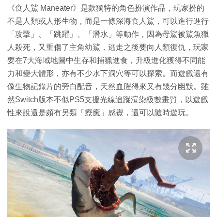
《食人鯊 Maneater》是款獨特的角色扮演作品，玩家扮的
不是人類或人形生物，而是一條深海食人鯊，可以進行進行
「攻擊」、「跳躍」、「潛水」等動作，因為母鯊被鯊魚獵
人殺死，又重傷了主角幼鯊，逃走之後要向人類復仇，玩家
要在7大海域地圖中生存和捕獵進食，升級進化獲得不同能
力和變大體形，亦有不少水下洞穴等可以探索。而遊戲還有
像生物記錄片的旁白配音，天然血腥得來又有幾分幽默。雖
然Switch版本不似PS5支援光線追蹤渲染級數畫質，以遊戲
性來說還是頗有另類「療癒」感覺，還可以隨時遊玩。