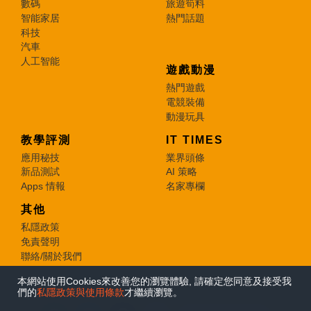
數碼
旅遊筍料
智能家居
熱門話題
科技
汽車
人工智能
遊戲動漫
熱門遊戲
電競裝備
動漫玩具
教學評測
IT TIMES
應用秘技
業界頭條
新品測試
AI 策略
Apps 情報
名家專欄
其他
私隱政策
免責聲明
聯絡/關於我們
本網站使用Cookies來改善您的瀏覽體驗, 請確定您同意及接受我
© 2026 e-zone. All Rights Reserved.
們的
私隱政策與使用條款
才繼續瀏覽。