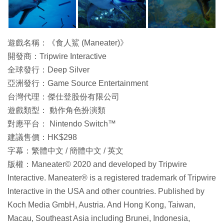
遊戲名稱：《食人鯊 (Maneater)》
開發商：Tripwire Interactive
全球發行：Deep Silver
亞洲發行：Game Source Entertainment
台灣代理：傑仕登股份有限公司
遊戲類型： 動作角色扮演類
對應平台： Nintendo Switch™
建議售價：HK$298
字幕：繁體中文 / 簡體中文 / 英文
版權：Maneater© 2020 and developed by Tripwire
Interactive. Maneater® is a registered trademark of Tripwire
Interactive in the USA and other countries. Published by
Koch Media GmbH, Austria. And Hong Kong, Taiwan,
Macau, Southeast Asia including Brunei, Indonesia,