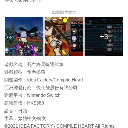
↓點擊圖片放大↓
+3
遊戲名稱：死亡終局輪迴試煉
遊戲類型：角色扮演
開發製作：Idea Factory/Compile Heart
亞洲總發行商：傑仕登股份有限公司
對應平台：Nintendo Switch
建議售價：HK$388
語音：日語
字幕：繁體中文∕韓文
©2021 IDEA FACTORY / COMPILE HEART All Rights