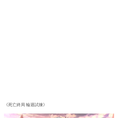
《死亡終局 輪迴試煉》