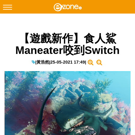
搜尋
【遊戲新作】食人鯊
Facebook
Instagram
Maneater咬到Switch
科技焦點
網絡生活
|
黃浩然
|
25-05-2021 17:49
|
遊戲動漫
教學評測
EduTech
IT Times
生成式AI與雲端應用
Enterprise Digital Transformation