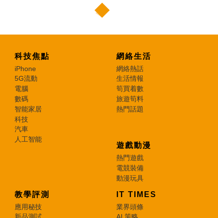
科技焦點
網絡生活
iPhone
網絡熱話
5G流動
生活情報
電腦
筍買着數
數碼
旅遊筍料
智能家居
熱門話題
科技
汽車
人工智能
遊戲動漫
熱門遊戲
電競裝備
動漫玩具
教學評測
IT TIMES
應用秘技
業界頭條
新品測試
AI 策略