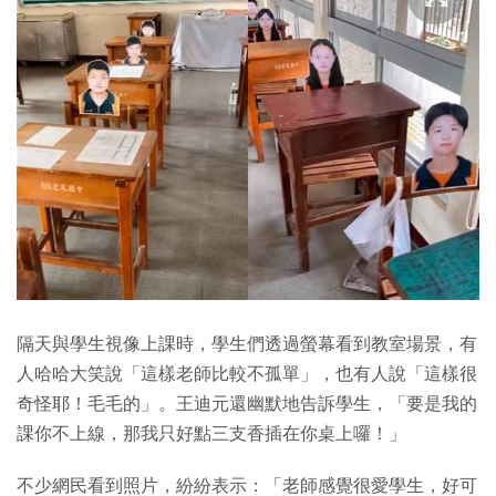
隔天與學生視像上課時，學生們透過螢幕看到教室場景，有
人哈哈大笑說「這樣老師比較不孤單」，也有人說「這樣很
奇怪耶！毛毛的」。王迪元還幽默地告訴學生，「要是我的
課你不上線，那我只好點三支香插在你桌上囉！」
不少網民看到照片，紛紛表示：「老師感覺很愛學生，好可