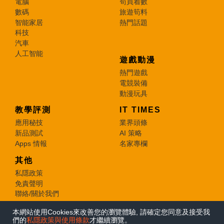
電腦
筍買着數
數碼
旅遊筍料
智能家居
熱門話題
科技
汽車
人工智能
遊戲動漫
熱門遊戲
電競裝備
動漫玩具
教學評測
IT TIMES
應用秘技
業界頭條
新品測試
AI 策略
Apps 情報
名家專欄
其他
私隱政策
免責聲明
聯絡/關於我們
本網站使用Cookies來改善您的瀏覽體驗, 請確定您同意及接受我
© 2026 e-zone. All Rights Reserved.
們的
私隱政策與使用條款
才繼續瀏覽。