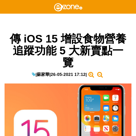
傳 iOS 15 增設食物營養
追蹤功能 5 大新賣點一
覽
|
蘇家華
|
26-05-2021 17:12
|