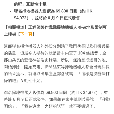
的吧」互動性十足
聯名掃地機器人售價為 69,800 日圓（約 HK
$4,972），並將於 6 月 9 日正式發售
【相關報道】工程師製作識飛掃地機械人 突破地形限制可
上樓梯【
下一頁
】
這部聯名掃地機器人的外殼分別貼了戰鬥兵長以及打掃兵長
的插畫，但最令人期待的就是當中内置了 104 條語音，全
部由兵長的聲優神谷浩史錄製。所以，無論是抵達目的地、
開始掃除、開始充電、掃除結束等掃地機器人都會出現兵長
的語音提示。就連取出集塵盒都會被罵：「這樣是沒辦法打
掃的吧」互動性十足。
聯名掃地機器人售價為 69,800 日圓（約 HK $4,972），並
將於 6 月 9 日正式發售。如果想在家中聽到兵長說：「作戰
開始」、「我在這裏」之類的話語，就不要錯過了。