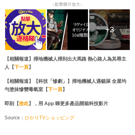
↓點擊圖片放大↓
+3
【相關報道】掃地機械人掃到出大馬路 熱心路人為其尋主
人【
下一頁
】
【相關報道】【科技「慘劇」】掃地機械人遇貓屎 全屋均
勻塗抹慘變毒氣室【
下一頁
】
即刻【
按此
】，用 App 睇更多產品開箱科技影片
Source：
ひかりTVショッピング