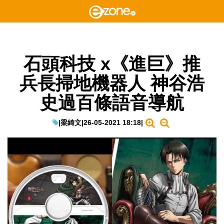
石頭科技 x《進巨》推
兵長掃地機器人 神谷浩
史過百條語音導航
|
梁綺文
|
26-05-2021 18:18
|