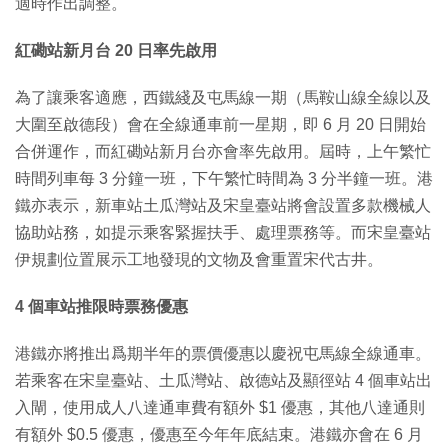
適時作出調整。
紅磡站新月台 20 日率先啟用
為了讓乘客適應，西鐵綫及屯馬線一期（馬鞍山線全線以及
大圍至啟德段）會在全線通車前一星期，即 6 月 20 日開始
合併運作，而紅磡站新月台亦會率先啟用。屆時，上午繁忙
時間列車每 3 分鐘一班，下午繁忙時間為 3 分半鐘一班。港
鐵亦表示，新車站土瓜灣站及宋皇臺站將會設置多款機械人
協助站務，如提示乘客緊握扶手、處理票務等。而宋皇臺站
伊規劃位置展示工地發現的文物及會重置宋代古井。
4 個車站推限時票務優惠
港鐵亦將推出爲期半年的票價優惠以慶祝屯馬線全線通車。
若乘客在宋皇臺站、土瓜灣站、啟德站及顯徑站 4 個車站出
入閘，使用成人八達通車費有額外 $1 優惠，其他八達通則
有額外 $0.5 優惠，優惠至今年年底結束。港鐵亦會在 6 月