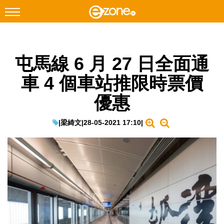
搜尋
屯馬線 6 月 27 日全面通
Facebook
Instagram
車 4 個車站推限時票價
科技焦點
優惠
網絡生活
遊戲動漫
|
梁綺文
|
28-05-2021 17:10
|
教學評測
EduTech
IT Times
生成式AI與雲端應用
Enterprise Digital Transformation