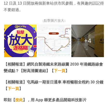
12 日及 13 日開放兩個新車站供市民參觀，有興趣的話記得
不要錯過。
↓點擊圖片放大↓
+4
【相關報道】網民自製港鐵未來路線圖 2030 年港鐵路線會
變成點？【附高清圖連結】【
下一頁
】
【相關報道】屯馬線一期首日通車 車程暢順全程約 30 分鐘
【
下一頁
】
即刻【
按此
】，用 App 睇更多產品開箱科技影片