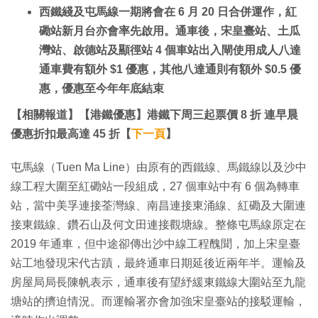
西鐵綫及屯馬線一期將會在 6 月 20 日合併運作，紅
磡站新月台亦會率先啟用。通車後，宋皇臺站、土瓜
灣站、啟德站及顯徑站 4 個車站出入閘使用成人八達
通車費有額外 $1 優惠，其他八達通則有額外 $0.5 優
惠，優惠至今年年底結束
【相關報道】【港鐵優惠】港鐵下周三起票價 8 折 連早晨
優惠折扣最高達 45 折【
下一頁
】
屯馬線（Tuen Ma Line）由原有的西鐵線、馬鐵線以及沙中
線工程大圍至紅磡站一段組成，27 個車站中有 6 個為轉車
站，當中美孚連接荃灣線、南昌連接東涌線、紅磡及大圍連
接東鐵線、鑽石山及何文田連接觀塘線。整條屯馬線原定在
2019 年通車，但中途卻傳出沙中線工程醜聞，加上宋皇臺
站工地發現宋代古蹟，最終通車日期延後近兩年半。運輸及
房屋局局長陳帆表示，通車後有望紓緩東鐵線大圍站至九龍
塘站的擠迫情況。而運輸署亦會加強宋皇臺站的接駁運輸，