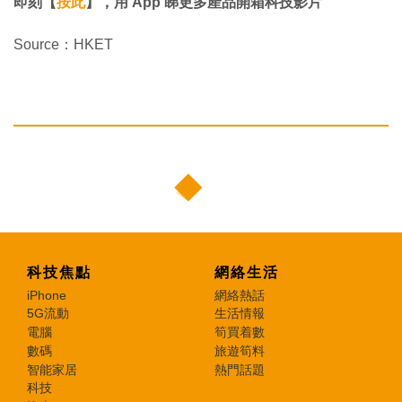
即刻【
按此
】，用 App 睇更多產品開箱科技影片
Source：HKET
科技焦點
網絡生活
iPhone
網絡熱話
5G流動
生活情報
電腦
筍買着數
數碼
旅遊筍料
智能家居
熱門話題
科技