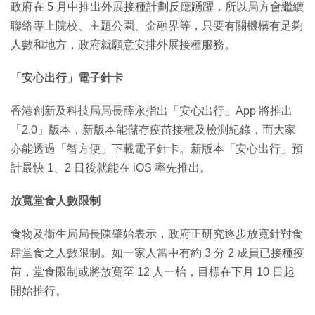
政府在 5 月中推出外展接種計劃反應踴躍，所以局方會繼續
聯絡專上院校、主題公園、金融界等，只要有關機構有足夠
人數和地方，政府就願意安排外展接種服務。
「安心出行」電子針卡
香港創新及科技局局長薛永指出「安心出行」App 將推出
「2.0」版本，新版本能儲存疫苗接種及檢測紀錄，而大家
亦能透過「智方便」下載電子針卡。新版本「安心出行」預
計最快 1、2 日後就能在 iOS 率先推出。
放寬堂食人數限制
食物及衞生局局長陳肇始表示，政府正研究逐步放寬針對食
肆堂食之人數限制。如一家人當中有約 3 分 2 成員已接種疫
苗，堂食限制或將放寬至 12 人一枱，目標在下月 10 日起
開始推行。