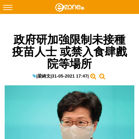
搜尋
政府研加強限制未接種
Facebook
Instagram
疫苗人士 或禁入食肆戲
科技焦點
院等場所
網絡生活
遊戲動漫
|
梁綺文
|
31-05-2021 17:47
|
教學評測
EduTech
IT Times
生成式AI與雲端應用
Enterprise Digital Transformation