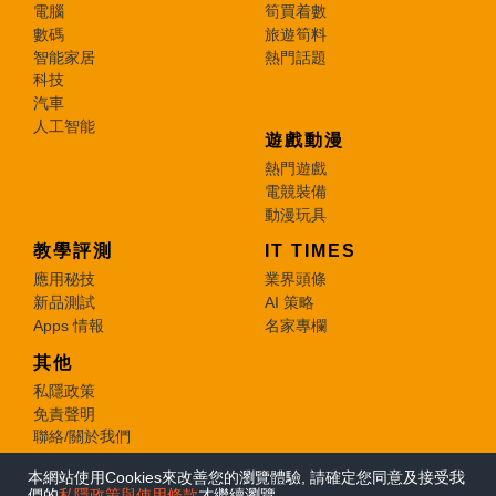
電腦
筍買着數
數碼
旅遊筍料
智能家居
熱門話題
科技
汽車
人工智能
遊戲動漫
熱門遊戲
電競裝備
動漫玩具
教學評測
IT TIMES
應用秘技
業界頭條
新品測試
AI 策略
Apps 情報
名家專欄
其他
私隱政策
免責聲明
聯絡/關於我們
本網站使用Cookies來改善您的瀏覽體驗, 請確定您同意及接受我
© 2026 e-zone. All Rights Reserved.
們的
私隱政策與使用條款
才繼續瀏覽。