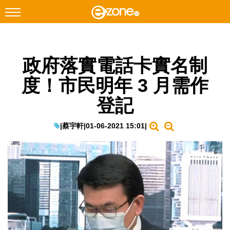
搜尋
政府落實電話卡實名制
Facebook
Instagram
度！市民明年 3 月需作
科技焦點
登記
網絡生活
遊戲動漫
|
蔡宇軒
|
01-06-2021 15:01
|
教學評測
EduTech
IT Times
生成式AI與雲端應用
Enterprise Digital Transformation