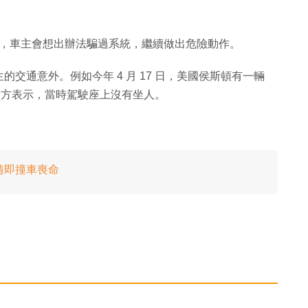
ber 表示，車主會想出辦法騙過系統，繼續做出危險動作。
交通意外。例如今年 4 月 17 日，美國侯斯頓有一輛
當地警方表示，當時駕駛座上沒有坐人。
盤隨即撞車喪命