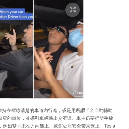
，協助車輛維持在標線清楚的車道內行進，或是用所謂「全自動輔助
停車、駛出狹窄的車位，並導引車輛進出交流道。車主仍要把雙手放
例如雙手未在方向盤上、或駕駛座安全帶未繫上，Tesla