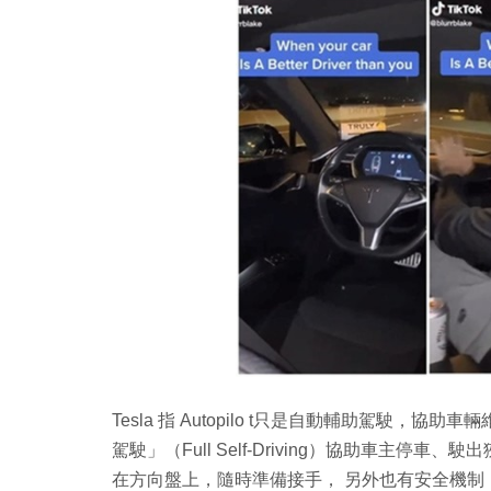
Tesla 指 Autopilo t只是自動輔助駕駛
駕駛」（Full Self-Driving）協助車主
在方向盤上，隨時準備接手， 另外也有安全機制，