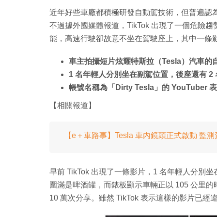
近年好些車廠都積極研發自動駕技術，但普遍認
不過據外國媒體報道，TikTok 出現了一個危險
能，高速行駛卻故意不坐在駕駛座上，其中一條影
車主拍攝短片炫耀特斯拉（Tesla）汽車
1 名年輕人分別坐在副駕位置，後座還有 
帳號名稱為「Dirty Tesla」的 YouT
【相關報道】
【e＋車路事】Tesla 車內鏡頭正式啟動 監測駕駛
早前 TikTok 出現了一條影片，1 名年輕人分
圍滿是啤酒罐，而錶板顯示車輛正以 105 公里的
10 萬次分享。雖然 TikTok 表示這樣的影片