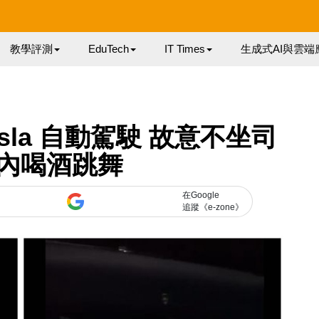
教學評測
EduTech
IT Times
生成式AI與雲端
Tesla 自動駕駛 故意不坐司
內喝酒跳舞
在Google
追蹤《e-zone》