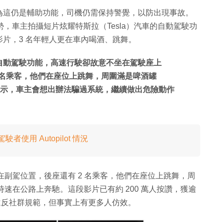
為這仍是輔助功能，司機仍需保持警覺，以防出現事故。
趨勢，車主拍攝短片炫耀特斯拉（Tesla）汽車的自動駕駛功
片，3 名年輕人更在車內喝酒、跳舞。
的自動駕駛功能，高速行駛卻故意不坐在駕駛座上
2 名乘客，他們在座位上跳舞，周圍滿是啤酒罐
uber 表示，車主會想出辦法騙過系統，繼續做出危險動作
者使用 Autopilot 情況
別坐在副駕位置，後座還有 2 名乘客，他們在座位上跳舞，周
時速在公路上奔馳。這段影片已有約 200 萬人按讚，獲逾
已經違反社群規範，但事實上有更多人仿效。