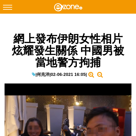
搜尋
網上發布伊朗女性相片
Facebook
Instagram
炫耀發生關係 中國男被
科技焦點
當地警方拘捕
網絡生活
遊戲動漫
|
何兆洋
|
02-06-2021 16:05
|
教學評測
EduTech
IT Times
生成式AI與雲端應用
Enterprise Digital Transformation