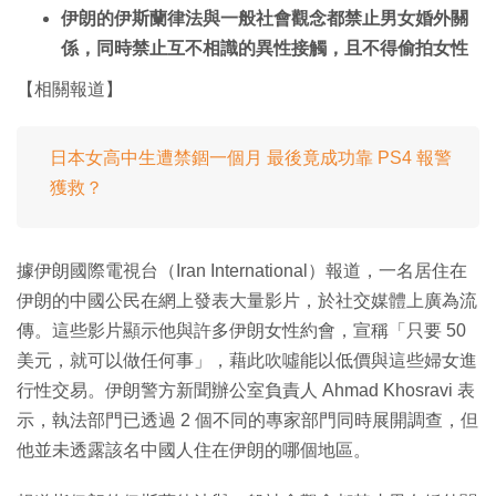
伊朗的伊斯蘭律法與一般社會觀念都禁止男女婚外關
係，同時禁止互不相識的異性接觸，且不得偷拍女性
【相關報道】
日本女高中生遭禁錮一個月 最後竟成功靠 PS4 報警
獲救？
據伊朗國際電視台（Iran International）報道，一名居住在
伊朗的中國公民在網上發表大量影片，於社交媒體上廣為流
傳。這些影片顯示他與許多伊朗女性約會，宣稱「只要 50
美元，就可以做任何事」，藉此吹噓能以低價與這些婦女進
行性交易。伊朗警方新聞辦公室負責人 Ahmad Khosravi 表
示，執法部門已透過 2 個不同的專家部門同時展開調查，但
他並未透露該名中國人住在伊朗的哪個地區。