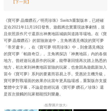
【下一頁】
《寶可夢 晶燦鑽石／明亮珍珠》Switch重製版本，已經確
定在2021年11月19日發售。遊戲將忠實重現故事劇情，並
且依照原作尺寸還原出神奧地區城鎮與道路等場地。在《寶
可夢 晶燦鑽石》的冒險旅途中，主角將遇見傳說的寶可夢
「帝牙盧卡」，在《寶可夢 明亮珍珠》中，則會遇見傳說
的寶可夢「帕路奇亞」。主角將探訪「神奧地區」內的各個
地方。曾經遊玩過原作的玩家，能帶著回憶再次踏上熟悉的
地方，初次來到神奧地區冒險的玩家，也會因為遊戲新加入
當今《寶可夢》系列的要素而容易上手。受惠於主機升級，
寶可夢對戰場面的效果亦比當年更具臨場感，重製版亦支援
繁體中文字幕，不論是曾經玩過《寶可夢 鑽石／珍珠》還
是首次接觸的玩家都能找到樂趣。
↓點擊圖片放大↓