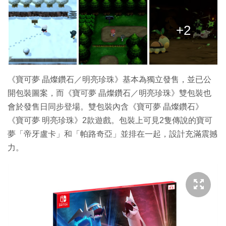
+2
《寶可夢 晶燦鑽石／明亮珍珠》基本為獨立發售，並已公
開包裝圖案，而《寶可夢 晶燦鑽石／明亮珍珠》雙包裝也
會於發售日同步登場。雙包裝內含《寶可夢 晶燦鑽石》
《寶可夢 明亮珍珠》2款遊戲。包裝上可見2隻傳說的寶可
夢「帝牙盧卡」和「帕路奇亞」並排在一起，設計充滿震撼
力。