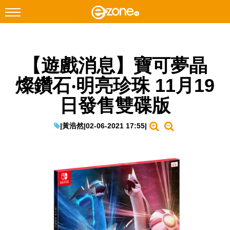
搜尋
【遊戲消息】寶可夢晶
Facebook
Instagram
燦鑽石‧明亮珍珠 11月19
科技焦點
日發售雙碟版
網絡生活
遊戲動漫
|
黃浩然
|
02-06-2021 17:55
|
教學評測
EduTech
IT Times
生成式AI與雲端應用
Enterprise Digital Transformation