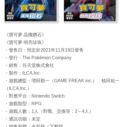
《寶可夢 晶燦鑽石》
《寶可夢 明亮珍珠》
・發售日：預定於2021年11月19日發售
・發行：The Pokémon Company
・銷售：任天堂株式會社
・製作：ILCA,Inc.
・遊戲總監：増田順一（GAME FREAK inc.）、植田祐一
（ILCA,Inc.）
・對應平台：Nintendo Switch
・遊戲類型：RPG
・遊戲人數：1人（對戰、交換等：2～4人）
・通訊功能：未定
・銷售形態：盒裝版／下載版