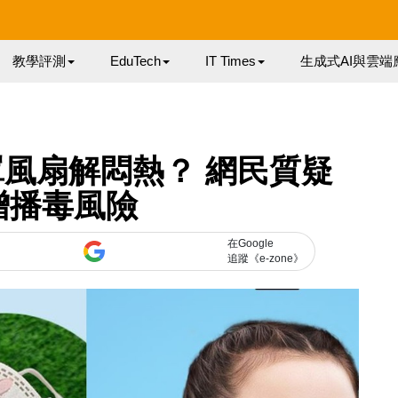
教學評測
EduTech
IT Times
生成式AI與雲端
罩風扇解悶熱？ 網民質疑
增播毒風險
在Google
追蹤《e-zone》