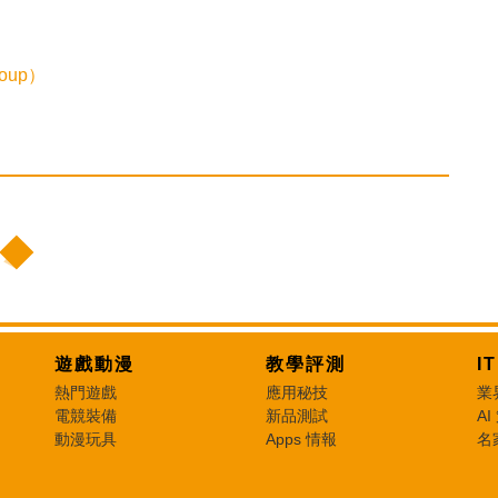
oup）
遊戲動漫
教學評測
I
熱門遊戲
應用秘技
業
電競裝備
新品測試
AI
動漫玩具
Apps 情報
名