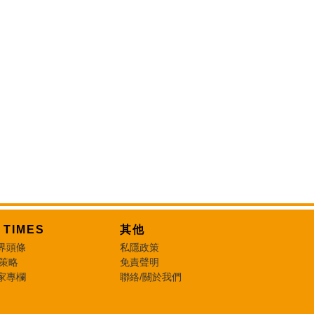
T TIMES
其他
界頭條
私隱政策
 策略
免責聲明
家專欄
聯絡/關於我們