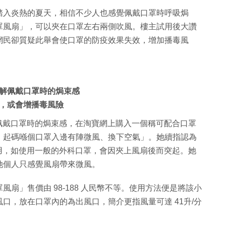
踏入炎熱的夏天，相信不少人也感覺佩戴口罩時呼吸焗
罩風扇」，可以夾在口罩左右兩側吹風。樓主試用後大讚
網民卻質疑此舉會使口罩的防疫效果失效，增加播毒風
解佩戴口罩時的焗束感
，或會增播毒風險
緩解佩戴口罩時的焗束感，在淘寶網上購入一個稱可配合口罩
，起碼喺個口罩入邊有陣微風、換下空氣」。她續指認為
使用，如使用一般的外科口罩，會因夾上風扇後而突起。她
她個人只感覺風扇帶來微風。
扇」售價由 98-188 人民幣不等。使用方法便是將該小
口，放在口罩內的為出風口，簡介更指風量可達 41升/分