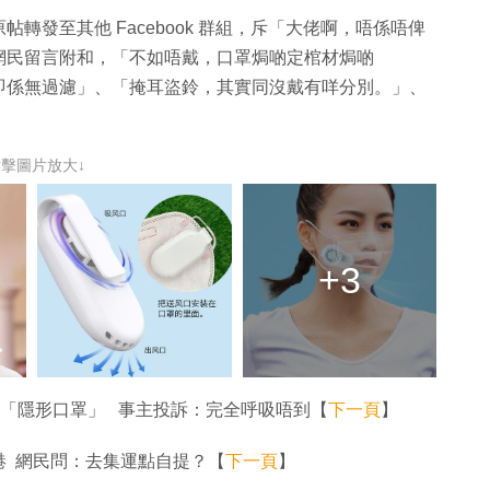
發至其他 Facebook 群組，斥「大佬啊，唔係唔俾
網民留言附和，「不如唔戴，口罩焗啲定棺材焗啲
即係無過濾」、「掩耳盜鈴，其實同沒戴有咩分別。」、
點擊圖片放大↓
+3
當「隱形口罩」 事主投訴：完全呼吸唔到【
下一頁
】
港 網民問：去集運點自提？【
下一頁
】