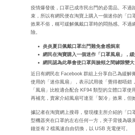
疫情爆發後，口罩已成市民出門的必需品。不過
束，所以有網民便在淘寶上購入一個迷你的「口
效果不俗，稱可緩解佩戴口罩時的悶熱感。不過
險。
炎炎夏日佩戴口罩出門難免會感焗束
網民在淘寶購入一個迷作「口罩風扇」，緩
網民認為此舉會使口罩與臉頰之間罅隙變大
近日有網民在 Facebook 群組上分享自己為
使用的「迷你風扇」，表示試用後「覺得都唔錯
「風扇」比較適合配合 KF94 類型的立體口罩
再補充，賣家介紹風扇可達至「製冷」效果，但
據記者在淘寶網上搜尋，發現樓主所介紹的「口罩風
型機器夾在口罩的左右任何一方，夾子背後為吸風
鐘並有 2 檔風速自由切換，以 USB 充電便可。