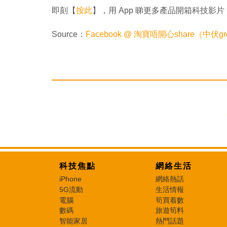
即刻【
按此
】，用 App 睇更多產品開箱科技影片
Source：
Facebook @ 淘寶唔開心share（中伏gr
科技焦點
網絡生活
iPhone
網絡熱話
5G流動
生活情報
電腦
筍買着數
數碼
旅遊筍料
智能家居
熱門話題