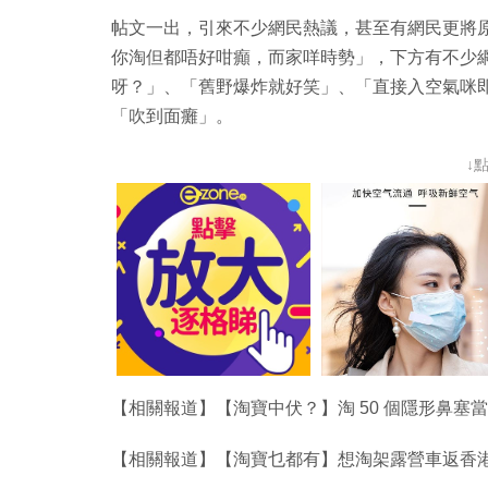
帖文一出，引來不少網民熱議，甚至有網民更將原帖轉
你淘但都唔好咁癲，而家咩時勢」，下方有不少
呀？」、「舊野爆炸就好笑」、「直接入空氣咪
「吹到面癱」。
↓
【相關報道】【淘寶中伏？】淘 50 個隱形鼻塞
【相關報道】【淘寶乜都有】想淘架露營車返香