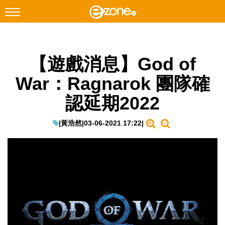
搜尋
【遊戲消息】God of
Facebook
Instagram
War：Ragnarok 團隊確
科技焦點
認延期2022
網絡生活
遊戲動漫
|
黃浩然
|
03-06-2021 17:22
|
教學評測
EduTech
IT Times
生成式AI與雲端應用
Enterprise Digital Transformation