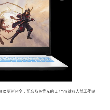
援 144Hz 更新頻率，配合藍色背光的 1.7mm 鍵程人體工學鍵