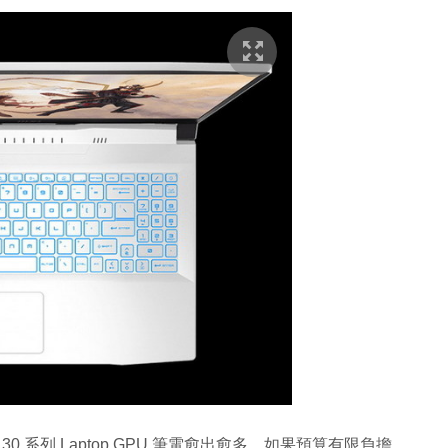
的 RTX 30 系列 Laptop GPU 筆電愈出愈多，如果預算有限負擔