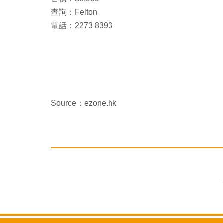
查詢：Felton
電話：2273 8393
Source：ezone.hk