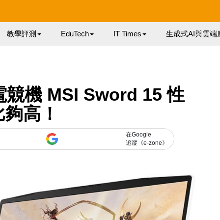
教學評測
EduTech
IT Times
生成式AI與雲端
電競機 MSI Sword 15 性
比夠高！
在Google
追蹤《e-zone》