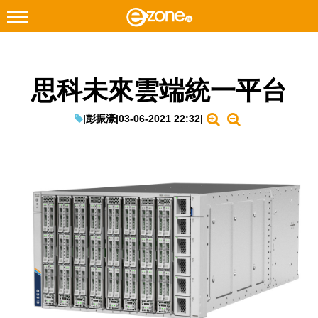
搜尋
思科未來雲端統一平台
Facebook
Instagram
科技焦點
|
彭振濠
|
03-06-2021 22:32
|
網絡生活
遊戲動漫
教學評測
EduTech
IT Times
生成式AI與雲端應用
Enterprise Digital Transformation