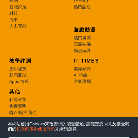
數碼
旅遊筍料
智能家居
熱門話題
科技
汽車
人工智能
遊戲動漫
熱門遊戲
電競裝備
動漫玩具
教學評測
IT TIMES
應用秘技
業界頭條
新品測試
AI 策略
Apps 情報
名家專欄
其他
私隱政策
免責聲明
聯絡/關於我們
本網站使用Cookies來改善您的瀏覽體驗, 請確定您同意及接受我
© 2026 e-zone. All Rights Reserved.
們的
私隱政策與使用條款
才繼續瀏覽。