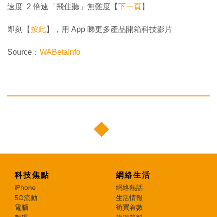
速度 2 倍速「飛住聽」無難度【
下一頁
】
即刻【
按此
】，用 App 睇更多產品開箱科技影片
Source：
WABetaInfo
科技焦點
網絡生活
iPhone
網絡熱話
5G流動
生活情報
電腦
筍買着數