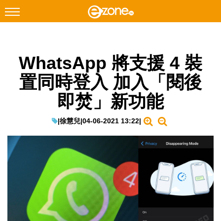
搜尋
WhatsApp 將支援 4 裝
Facebook
Instagram
置同時登入 加入「閱後
科技焦點
即焚」新功能
網絡生活
遊戲動漫
|
徐慧兒
|
04-06-2021 13:22
|
教學評測
EduTech
IT Times
生成式AI與雲端應用
Enterprise Digital Transformation