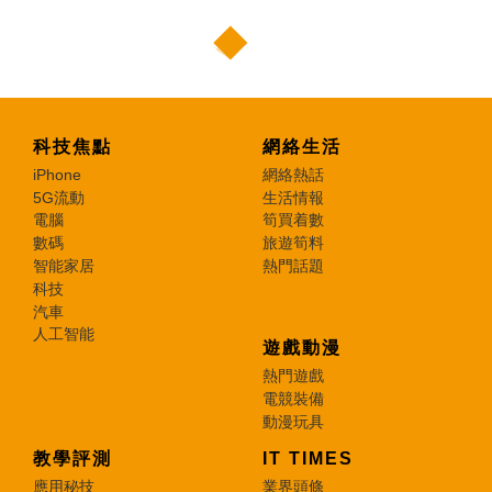
科技焦點
網絡生活
iPhone
網絡熱話
5G流動
生活情報
電腦
筍買着數
數碼
旅遊筍料
智能家居
熱門話題
科技
汽車
人工智能
遊戲動漫
熱門遊戲
電競裝備
動漫玩具
教學評測
IT TIMES
應用秘技
業界頭條