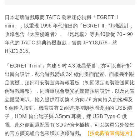
日本老牌遊戲廠商 TAITO 發表迷你街機「EGRET II
mini」，以重現 1996 年代推出的「EGRET II」街機設計，
收錄包含《太空侵略者》、《泡泡龍》等共40款從 70～90
年代的 TAITO 經典街機遊戲，售價 JPY18,678，約
HKD1,315。
「EGRET II mini」內建 5 吋 4:3 液晶螢幕，亦可以自行拆
出轉向設計，配合遊戲變成 3:4 縱向畫面配置。面板幾乎跟
足實機，頂部可安裝宣傳海報看板（初回限定套裝贈送同比
例遊戲海報），同時重現會發光的筐體招牌設計，以及內置
立體聲喇叭。輸入提供可切換 4 方向 / 8 方向輸入的搖桿及
6 個輸入按鈕。機背設有 2 組連接控制器周邊用的 USB 端
子，HDMI 輸出端子與 3.5mm 耳機，採 USB Type-C 供
電。此外側面還配置有 SD 記憶卡插槽，可以購買另外發售
的官方擴充組合包來增加收錄遊戲。
【按此觀看宣傳短片】