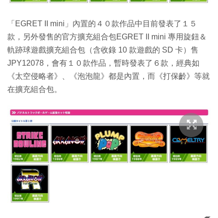
「EGRET II mini」內置的４０款作品中目前發表了１５
款，另外發售的官方擴充組合包EGRET II mini 專用旋鈕＆
軌跡球遊戲擴充組合包（含收錄 10 款遊戲的 SD 卡）售
JPY12078，會有１０款作品，暫時發表了６款，經典如
《太空侵略者》、《泡泡龍》都是內置，而《打保齡》等就
在擴充組合包。