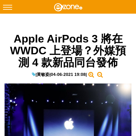
搜尋
Apple AirPods 3 將在
Facebook
Instagram
WWDC 上登場？外媒預
科技焦點
測 4 款新品同台發佈
網絡生活
遊戲動漫
|
黃敏姿
|
04-06-2021 19:08
|
教學評測
EduTech
IT Times
生成式AI與雲端應用
Enterprise Digital Transformation