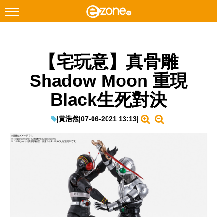
搜尋
【宅玩意】真骨雕
Facebook
Instagram
Shadow Moon 重現
科技焦點
Black生死對決
網絡生活
遊戲動漫
|
黃浩然
|
07-06-2021 13:13
|
教學評測
EduTech
IT Times
生成式AI與雲端應用
Enterprise Digital Transformation