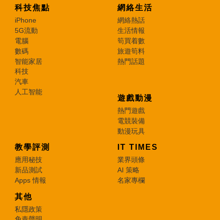
科技焦點
網絡生活
iPhone
網絡熱話
5G流動
生活情報
電腦
筍買着數
數碼
旅遊筍料
智能家居
熱門話題
科技
汽車
人工智能
遊戲動漫
熱門遊戲
電競裝備
動漫玩具
教學評測
IT TIMES
應用秘技
業界頭條
新品測試
AI 策略
Apps 情報
名家專欄
其他
私隱政策
免責聲明