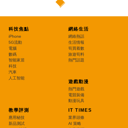
科技焦點
網絡生活
iPhone
網絡熱話
5G流動
生活情報
電腦
筍買着數
數碼
旅遊筍料
智能家居
熱門話題
科技
汽車
人工智能
遊戲動漫
熱門遊戲
電競裝備
動漫玩具
教學評測
IT TIMES
應用秘技
業界頭條
新品測試
AI 策略