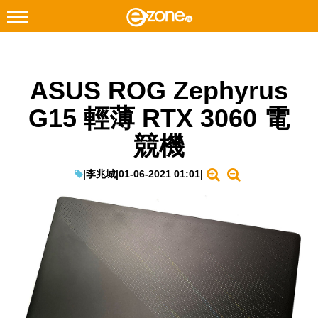
搜尋
ASUS ROG Zephyrus
Facebook
Instagram
G15 輕薄 RTX 3060 電
科技焦點
競機
網絡生活
遊戲動漫
|
李兆城
|
01-06-2021 01:01
|
教學評測
EduTech
IT Times
生成式AI與雲端應用
Enterprise Digital Transformation