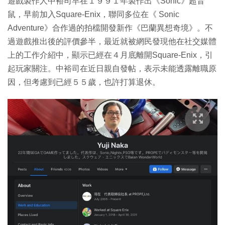
遊戲製作人中裕司早在１９９１年製作出《Sonic》超音
鼠，早前加入Square-Enix，聯同多位在《 Sonic
Adventure》合作過的拍檔開發新作《巴蘭異想奇境》。不
過遊戲推出後的評價參半，最近就被網民發現他在社交媒體
上的工作介紹中，顯示已經在４月底離開Square-Enix，引
起玩家關注。中裕司在近日親自發帖，表示未能透露離職原
因，但考慮到已經５５歲，也許打算退休。