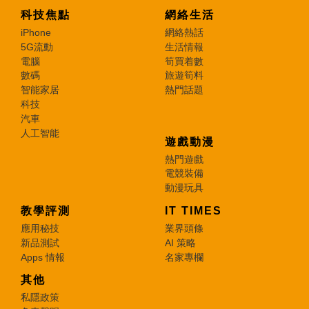
科技焦點
網絡生活
iPhone
網絡熱話
5G流動
生活情報
電腦
筍買着數
數碼
旅遊筍料
智能家居
熱門話題
科技
汽車
人工智能
遊戲動漫
熱門遊戲
電競裝備
動漫玩具
教學評測
IT TIMES
應用秘技
業界頭條
新品測試
AI 策略
Apps 情報
名家專欄
其他
私隱政策