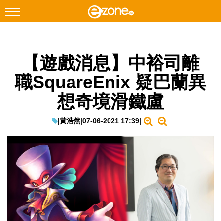
搜尋
【遊戲消息】中裕司離
Facebook
Instagram
職SquareEnix 疑巴蘭異
科技焦點
想奇境滑鐵盧
網絡生活
遊戲動漫
|
黃浩然
|
07-06-2021 17:39
|
教學評測
EduTech
IT Times
生成式AI與雲端應用
Enterprise Digital Transformation