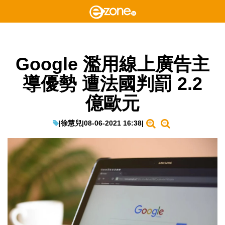
Google 濫用線上廣告主
導優勢 遭法國判罰 2.2
億歐元
|
徐慧兒
|
08-06-2021 16:38
|