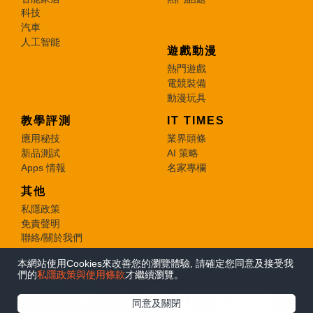
科技
汽車
人工智能
遊戲動漫
熱門遊戲
電競裝備
動漫玩具
教學評測
IT TIMES
應用秘技
業界頭條
新品測試
AI 策略
Apps 情報
名家專欄
其他
私隱政策
免責聲明
聯絡/關於我們
本網站使用Cookies來改善您的瀏覽體驗, 請確定您同意及接受我
© 2026 e-zone. All Rights Reserved.
們的
私隱政策與使用條款
才繼續瀏覽。
在Google
同意及關閉
追蹤《e-zone》