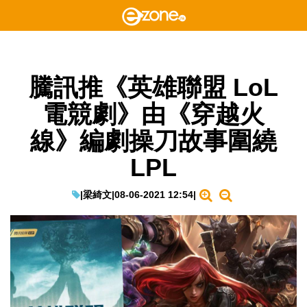
騰訊推《英雄聯盟 LoL
電競劇》由《穿越火
線》編劇操刀故事圍繞
LPL
|
梁綺文
|
08-06-2021 12:54
|