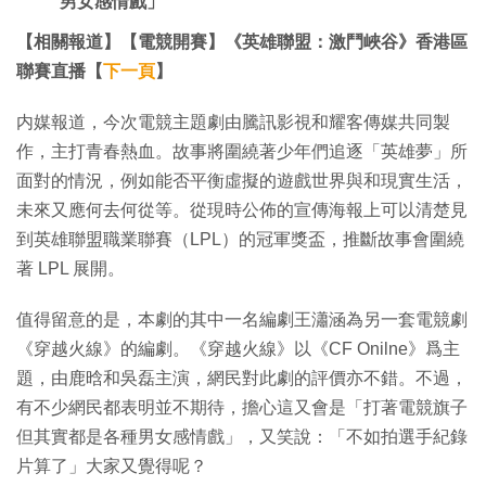
男女感情戲」
【相關報道】【電競開賽】《英雄聯盟：激鬥峽谷》香港區
聯賽直播【
下一頁
】
内媒報道，今次電競主題劇由騰訊影視和耀客傳媒共同製
作，主打青春熱血。故事將圍繞著少年們追逐「英雄夢」所
面對的情況，例如能否平衡虛擬的遊戲世界與和現實生活，
未來又應何去何從等。從現時公佈的宣傳海報上可以清楚見
到英雄聯盟職業聯賽（LPL）的冠軍獎盃，推斷故事會圍繞
著 LPL 展開。
值得留意的是，本劇的其中一名編劇王瀟涵為另一套電競劇
《穿越火線》的編劇。《穿越火線》以《CF Onilne》爲主
題，由鹿晗和吳磊主演，網民對此劇的評價亦不錯。不過，
有不少網民都表明並不期待，擔心這又會是「打著電競旗子
但其實都是各種男女感情戲」，又笑說：「不如拍選手紀錄
片算了」大家又覺得呢？