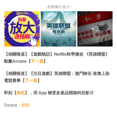
↓點擊圖片放大↓
+3
【相關報道】【遊戲熱話】Netflix秋季播放 《英雄聯盟》
動畫Arcane【
下一頁
】
【相關報道】【注目遊戲】英雄聯盟：激鬥峽谷 港澳上架‧
電競賽事【
下一頁
】
即刻【
按此
】，用 App 睇更多產品開箱科技影片
Source：
網易