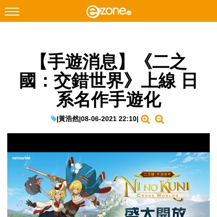
搜尋
【手遊消息】《二之
Facebook
Instagram
國：交錯世界》上線 日
科技焦點
系名作手遊化
網絡生活
遊戲動漫
|
黃浩然
|
08-06-2021 22:10
|
教學評測
EduTech
IT Times
生成式AI與雲端應用
Enterprise Digital Transformation