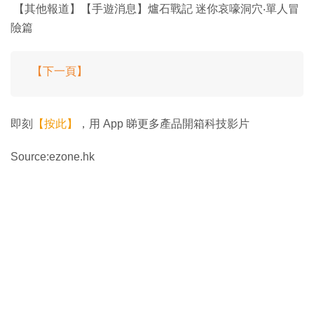
【其他報道】【手遊消息】爐石戰記 迷你哀嚎洞穴‧單人冒
險篇
【下一頁】
即刻
【按此】
，用 App 睇更多產品開箱科技影片
Source:ezone.hk