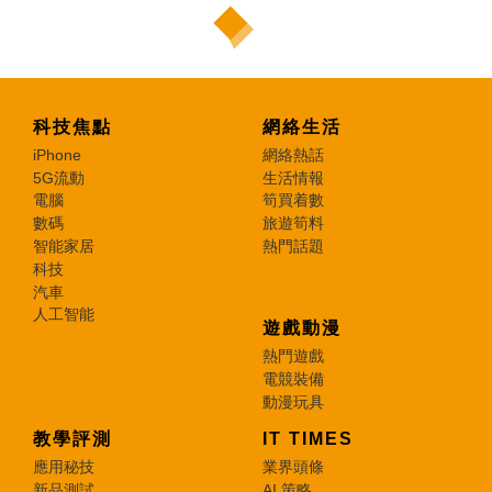
科技焦點
網絡生活
iPhone
網絡熱話
5G流動
生活情報
電腦
筍買着數
數碼
旅遊筍料
智能家居
熱門話題
科技
汽車
人工智能
遊戲動漫
熱門遊戲
電競裝備
動漫玩具
教學評測
IT TIMES
應用秘技
業界頭條
新品測試
AI 策略