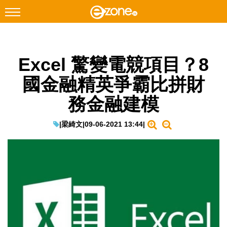
搜尋
Excel 驚變電競項目？8
Facebook
Instagram
國金融精英爭霸比拼財
科技焦點
務金融建模
網絡生活
遊戲動漫
|
梁綺文
|
09-06-2021 13:44
|
教學評測
EduTech
IT Times
生成式AI與雲端應用
Enterprise Digital Transformation