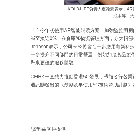
KOLB∙LIFE負責人盧翰豪表示，
成本等，
「自今年初使用AR智能眼鏡方案，加強監控廚房
減至接近0%；在倉庫和物流管理方面，亦大幅節
Johnson表示，公司未來將會進一步應用創新
一步提升不同部門的日常營運，例如加強食品製
帶來更佳的服務體驗。
CMHK一直致力推動香港5G發展，帶領各行各業
通訊辦發出的《鼓勵及早使用5G技術資助計劃》
*資料由客戶提供