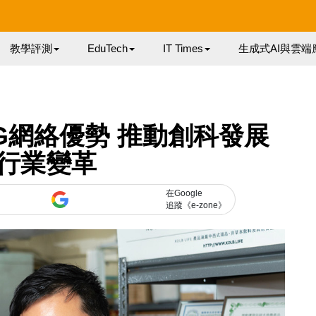
教學評測
EduTech
IT Times
生成式AI與雲端
G網絡優勢 推動創科發展
行業變革
在Google
追蹤《e-zone》