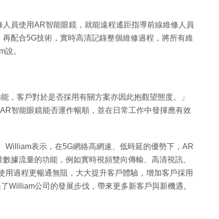
修人員使用AR智能眼鏡，就能遠程遙距指導前線維修人員
，再配合5G技術，實時高清記錄整個維修過程，將所有維
am說。
功能，客戶對於是否採用有關方案亦因此抱觀望態度。」
境下，AR智能眼鏡能否運作暢順，並在日常工作中發揮應有效
illiam表示，在5G網絡高網速、低時延的優勢下，AR
量數據流量的功能，例如實時視頻雙向傳輸、高清視訊、
個使用過程更暢通無阻，大大提升客戶體驗，增加客戶採用
了William公司的發展步伐，帶來更多新客戶與新機遇。