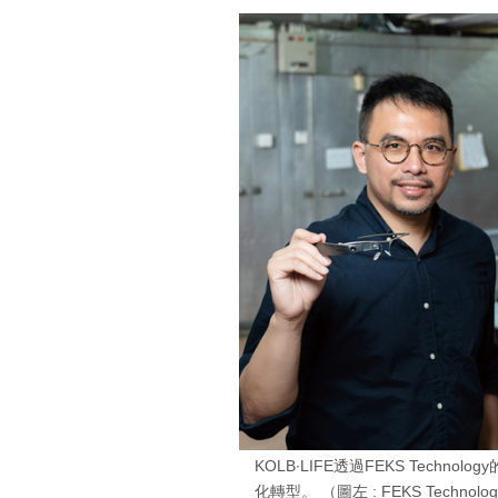
KOLB∙LIFE透過FEKS Tech
化轉型。 （圖左 : FEKS Technolog