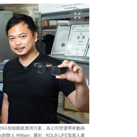
nology的5G智能眼鏡應用方案，為公司營運帶來數碼
y創辦人 William ; 圖右 : KOLB∙LIFE負責人盧