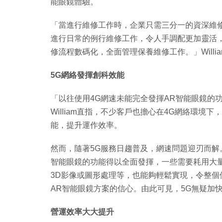
能眼鏡體驗。
「當進行維修工作時，企業只需三分一的資深維
進行日常的例行維修工作，令人手調配更加靈活
修流程數碼化，全面管理保養維修工作。」Willi
5G網絡發揮創科效能
「以往使用4G網速未能完全發揮AR智能眼鏡的
William直指，不少客戶也擔心在4G網絡環
能，提升運作效率。
然而，隨著5G服務日趨普及，網速問題迎刃而解。W
智能眼鏡的功能得以全面發揮，一些需要耗用大
3D影像或圖形處理等，也能夠輕鬆實現，令整
AR智能眼鏡方案的信心。由此可見，5G無疑加快
營運效率大大提升