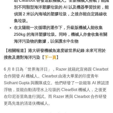
助 Clearbot 研發這款機械人。全新機械人搭載了能識
別不同類型海洋塑膠垃圾的 AI 以及機器學習技術，能
偵測 2 米以內海域的塑膠垃圾，之後亦能自定路線收
集垃圾。
在太陽能一次循環的運作下，升級版機械人能收集
250kg 的海洋塑膠垃圾。同時，機械人亦會收集有關
海洋污染物的數據，以保護水中生物
【相關報道】港大研發機械魚速度破世界紀錄 未來可用於
搜救及應對海洋污染【
下一頁
】
6 月 8 日為「世界海洋日」，Razer 就籍此宣佈跟 Clearbot
合作開發 AI 機械人。Clearbot 由港大畢業的印度青年
Sidhant Gupta 與團隊成立。他們研發了一款能靠 AI 辨認漂
浮物，並能自動清理水上垃圾的 ClearBot 機械人，之後更
在印尼峇里島進行測試。而 Razer 將與 Clearbot 合作研發
更爲先進的清道伕機械人。