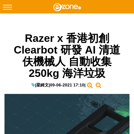
搜尋
Razer x 香港初創
Facebook
Instagram
Clearbot 研發 AI 清道
科技焦點
伕機械人 自動收集
網絡生活
250kg 海洋垃圾
遊戲動漫
教學評測
|
梁綺文
|
09-06-2021 17:10
|
EduTech
IT Times
生成式AI與雲端應用
Enterprise Digital Transformation