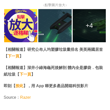
↓點擊圖片放大↓
+4
【相關報道】研究公布人均塑膠垃圾量排名 美英兩國居首
【
下一頁
】
【相關報道】深井小綠海龜死後解剖 體內全是膠袋．包裝
紙垃圾【
下一頁
】
即刻【
按此
】，用 App 睇更多產品開箱科技影片
Source：
Razer