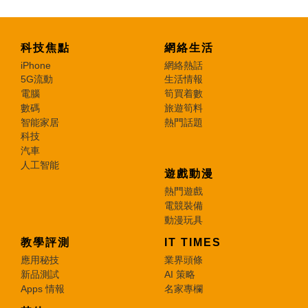
科技焦點
網絡生活
iPhone
網絡熱話
5G流動
生活情報
電腦
筍買着數
數碼
旅遊筍料
智能家居
熱門話題
科技
汽車
人工智能
遊戲動漫
熱門遊戲
電競裝備
動漫玩具
教學評測
IT TIMES
應用秘技
業界頭條
新品測試
AI 策略
Apps 情報
名家專欄