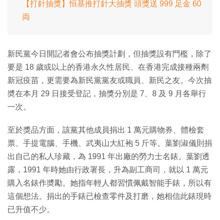
【打針抽獎】恒基推打針大抽獎 頭獎送 999 足金 60
両
新民黨今日開記者會公布抽獎計劃，但抽獎設有門檻，除了
要是 18 歲或以上的香港永久性居民、在香港完成接種兩劑
新冠疫苗，更需要為新民黨黨友或職員、新民之友。今次抽
奬在本月 29 日接受登記，抽獎分別是 7、8 及 9 月各舉行
一次。
至於獎品方面，該黨其他成員捐出 1 萬元購物券、體檢套
票、手提電腦、手機、武夷山大紅袍 5 斤等。葉劉淑儀則捐
出自己的私人珍藏，為 1991 年出廠的勞力士名錶。葉劉透
露，1991 年時她由行政署長，升為副工商司，就以 1 萬元
購入名錶作奬勵。她指年輕人都習慣佩戴智能手錶，所以有
這個想法。捐出的手錶已檢查零件及打磨，她相信此錶現時
已升值不少。