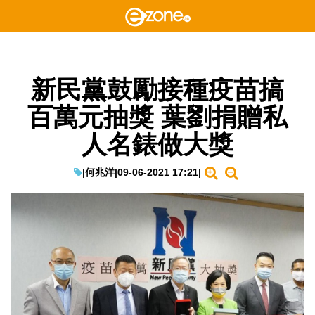
新民黨鼓勵接種疫苗搞
百萬元抽獎 葉劉捐贈私
人名錶做大獎
|
何兆洋
|
09-06-2021 17:21
|