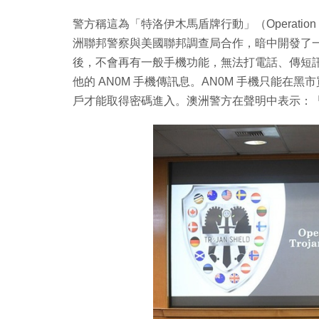
警方稱這為「特洛伊木馬盾牌行動」（Operation T
洲聯邦警察與美國聯邦調查局合作，暗中開發了一
後，不會再有一般手機功能，無法打電話、傳短訊
他的 AN0M 手機傳訊息。AN0M 手機只能在黑市
戶才能取得密碼進入。澳洲警方在聲明中表示：