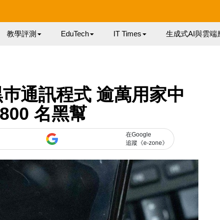
教學評測
EduTech
IT Times
生成式AI與雲端
巿通訊程式 逾萬用家中
800 名黑幫
在Google
追蹤《e-zone》