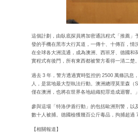
這個計劃，由臥底探員將加密通訊程式「推薦」予
發的手機在黑市大行其道，一傳十、十傳百，情況猶如
在全球各大洲流通，成為澳洲、西班牙、德國和
實程式有後門，所有東西都被警方看得一清二楚
過去 3 年，警方透過實時監控的 2500 萬條訊
人，是當地最大型執法行動。澳洲總理莫里森（Scot
僅在澳洲，也將在世界各地組織犯罪造成迴響。
參與這場「特洛伊盾行動」的包括歐洲刑警，以及
數十人被捕。德國檢獲幾百公斤毒品，拘捕超過 7
【相關報道】