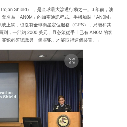
rojan Shield） ，是全球最大滲透行動之一。3 年前，澳
套名為「AN0M」的加密通訊程式。手機加裝「AN0M」
或上網，也沒有全球衛星定位服務（GPS），只能和其
買到，一部約 2000 美元，且必須從手上已有 AN0M 的客
「罪犯必須認識另一個罪犯，才能取得這個裝置。」