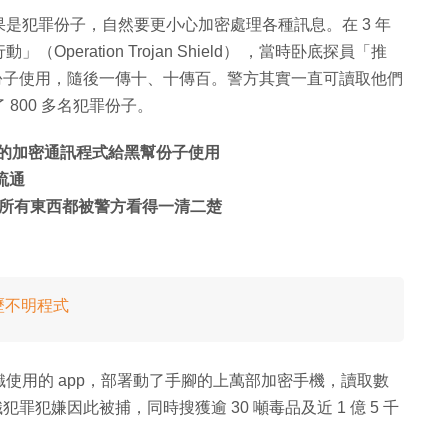
是犯罪份子，自然要更小心加密處理各種訊息。在 3 年
eration Trojan Shield） ，當時卧底探員「推
份子使用，隨後一傳十、十傳百。警方其實一直可讀取他們
800 多名犯罪份子。
」的加密通訊程式給黑幫份子使用
洲流通
所有東西都被警方看得一清二楚
歷不明程式
使用的 app，部署動了手腳的上萬部加密手機，讀取數
織犯罪犯嫌因此被捕，同時搜獲逾 30 噸毒品及近 1 億 5 千