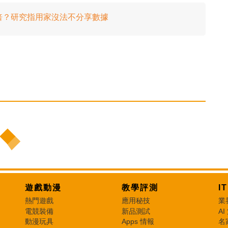
 20 倍？研究指用家沒法不分享數據
遊戲動漫
教學評測
I
熱門遊戲
應用秘技
業
電競裝備
新品測試
AI
動漫玩具
Apps 情報
名