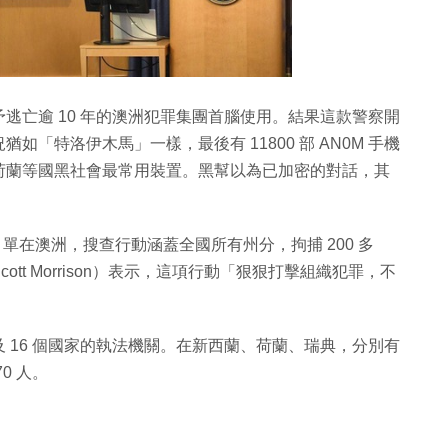
逃亡逾 10 年的澳洲犯罪集團首腦使用。結果這款警察開
「特洛伊木馬」一樣，最後有 11800 部 AN0M 手機
荷蘭等國黑社會最常用裝置。黑幫以為已加密的對話，其
。
息，單在澳洲，搜查行動涵蓋全國所有州分，拘捕 200 多
t Morrison）表示，這項行動「狠狠打擊組織犯罪，不
」
 16 個國家的執法機關。在新西蘭、荷蘭、瑞典，分別有
0 人。