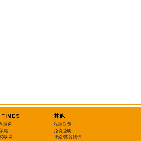
T TIMES
其他
界頭條
私隱政策
 策略
免責聲明
家專欄
聯絡/關於我們