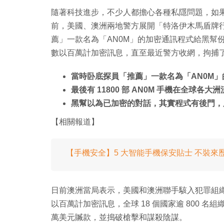
隨著科技進步，不少人都擔心各種私隱問題，如果
前，美國、澳洲兩地警方展開「特洛伊木馬盾牌行動」（Op
薦」一款名為「AN0M」的加密通訊程式給黑幫
數以百萬計加密訊息，直至最近警方收網，拘捕了 
當時卧底探員「推薦」一款名為「AN0M
最後有 11800 部 AN0M 手機在全球各大
黑幫以為已加密的對話，其實程式有後門，
【相關報道】
【手機安全】5 大智能手機保安貼士 不裝來
日前澳洲當局表示，美國和澳洲聯手駭入犯罪組織
以百萬計加密訊息，全球 18 個國家逾 800 名組
萬美元贓款，並搗破槍擊和謀殺陰謀。