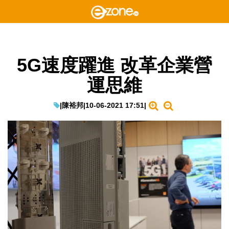
5G速度躍進 改革企業營
運思維
|
陳裕邦
|
10-06-2021 17:51
|