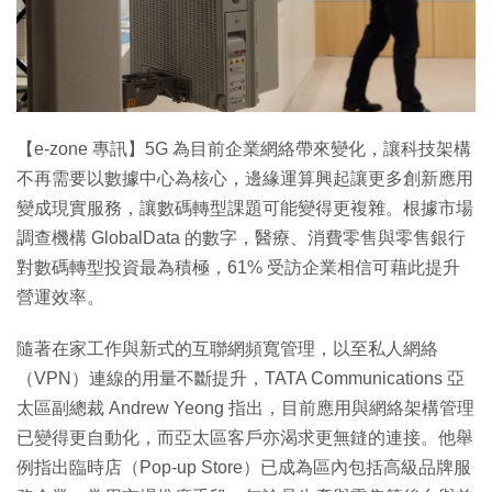
【e-zone 專訊】5G 為目前企業網絡帶來變化，讓科技架構
不再需要以數據中心為核心，邊緣運算興起讓更多創新應用
變成現實服務，讓數碼轉型課題可能變得更複雜。根據市場
調查機構 GlobalData 的數字，醫療、消費零售與零售銀行
對數碼轉型投資最為積極，61% 受訪企業相信可藉此提升
營運效率。
隨著在家工作與新式的互聯網頻寬管理，以至私人網絡
（VPN）連線的用量不斷提升，TATA Communications 亞
太區副總裁 Andrew Yeong 指出，目前應用與網絡架構管理
已變得更自動化，而亞太區客戶亦渴求更無鏠的連接。他舉
例指出臨時店（Pop-up Store）已成為區內包括高級品牌服