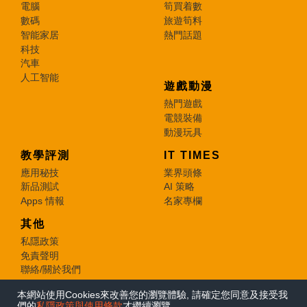
電腦
筍買着數
數碼
旅遊筍料
智能家居
熱門話題
科技
汽車
人工智能
遊戲動漫
熱門遊戲
電競裝備
動漫玩具
教學評測
IT TIMES
應用秘技
業界頭條
新品測試
AI 策略
Apps 情報
名家專欄
其他
私隱政策
免責聲明
聯絡/關於我們
本網站使用Cookies來改善您的瀏覽體驗, 請確定您同意及接受我
© 2026 e-zone. All Rights Reserved.
們的
私隱政策與使用條款
才繼續瀏覽。