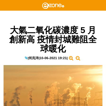
大氣二氧化碳濃度 5 月
創新高 疫情封城難阻全
球暖化
|
何兆洋
|
10-06-2021 19:21
|