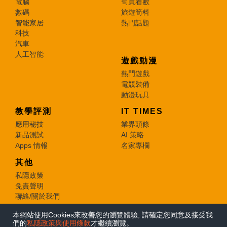
電腦
筍買着數
數碼
旅遊筍料
智能家居
熱門話題
科技
汽車
人工智能
遊戲動漫
熱門遊戲
電競裝備
動漫玩具
教學評測
IT TIMES
應用秘技
業界頭條
新品測試
AI 策略
Apps 情報
名家專欄
其他
私隱政策
免責聲明
聯絡/關於我們
本網站使用Cookies來改善您的瀏覽體驗, 請確定您同意及接受我
© 2026 e-zone. All Rights Reserved.
們的
私隱政策與使用條款
才繼續瀏覽。