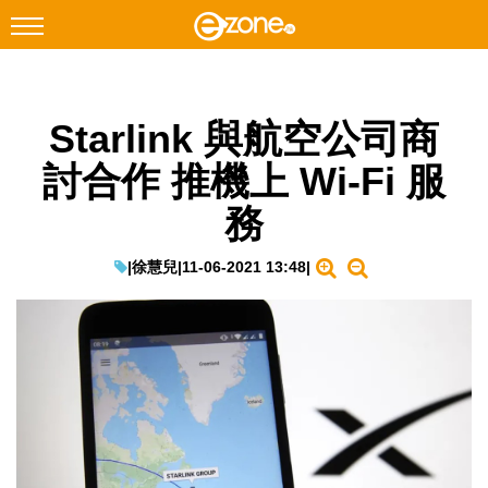
搜尋
Starlink 與航空公司商
Facebook
Instagram
討合作 推機上 Wi-Fi 服
科技焦點
務
網絡生活
遊戲動漫
|
徐慧兒
|
11-06-2021 13:48
|
教學評測
EduTech
IT Times
生成式AI與雲端應用
Enterprise Digital Transformation