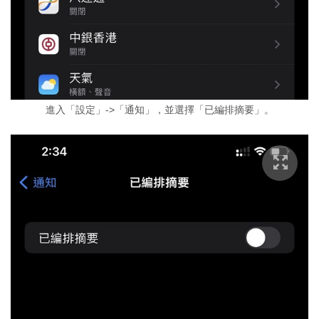
進入「設定」->「通知」，並選擇「已編排摘要」。