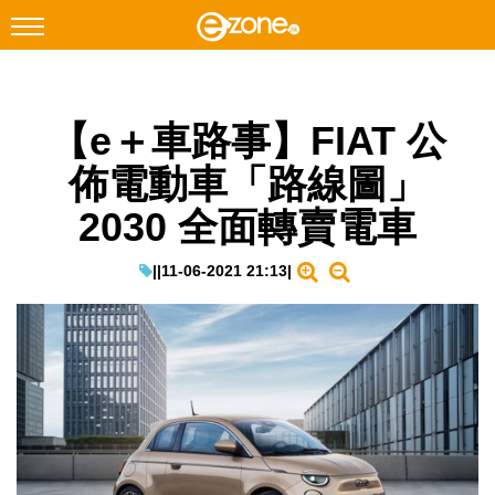
搜尋
【e＋車路事】FIAT 公
Facebook
Instagram
佈電動車「路線圖」
科技焦點
2030 全面轉賣電車
網絡生活
遊戲動漫
|
|
11-06-2021 21:13
|
教學評測
EduTech
IT Times
生成式AI與雲端應用
Enterprise Digital Transformation