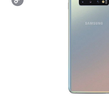
Copy
Link