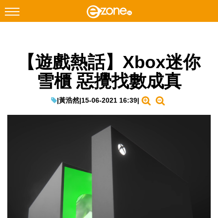
搜尋
【遊戲熱話】Xbox迷你
Facebook
Instagram
雪櫃 惡攪找數成真
科技焦點
網絡生活
|
黃浩然
|
15-06-2021 16:39
|
遊戲動漫
教學評測
EduTech
IT Times
生成式AI與雲端應用
Enterprise Digital Transformation