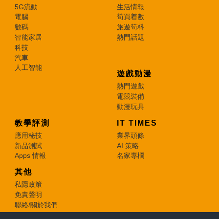
5G流動
生活情報
電腦
筍買着數
數碼
旅遊筍料
智能家居
熱門話題
科技
汽車
人工智能
遊戲動漫
熱門遊戲
電競裝備
動漫玩具
教學評測
IT TIMES
應用秘技
業界頭條
新品測試
AI 策略
Apps 情報
名家專欄
其他
私隱政策
免責聲明
聯絡/關於我們