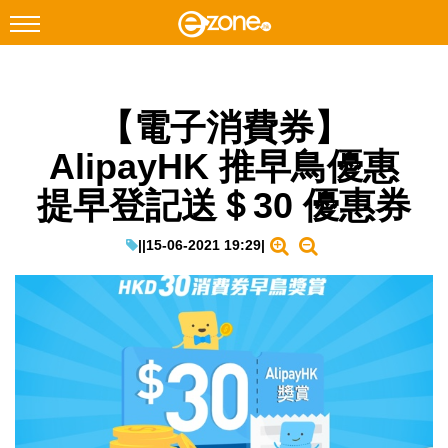
搜尋
【電子消費券】
Facebook
Instagram
AlipayHK 推早鳥優惠
科技焦點
提早登記送＄30 優惠券
網絡生活
遊戲動漫
|
|
15-06-2021 19:29
|
教學評測
EduTech
IT Times
生成式AI與雲端應用
Enterprise Digital Transformation