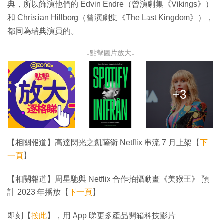
典，所以飾演他們的 Edvin Endre（曾演劇集《Vikings》）
和 Christian Hillborg（曾演劇集《The Last Kingdom》），
都同為瑞典演員的。
↓點擊圖片放大↓
+3
【相關報道】高達閃光之凱薩衛 Netflix 串流 7 月上架【
下
一頁
】
【相關報道】周星馳與 Netflix 合作拍攝動畫《美猴王》 預
計 2023 年播放【
下一頁
】
即刻【
按此
】，用 App 睇更多產品開箱科技影片