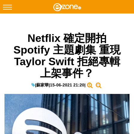
搜尋
Netflix 確定開拍
Facebook
Instagram
Spotify 主題劇集 重現
科技焦點
Taylor Swift 拒絕專輯
網絡生活
上架事件？
遊戲動漫
教學評測
|
蘇家華
|
15-06-2021 21:20
|
EduTech
IT Times
生成式AI與雲端應用
Enterprise Digital Transformation