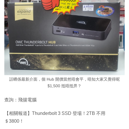
話晒係最新介面，個 Hub 開價當然唔會平，唔知大家又覺得呢
$1,500 抵唔抵畀？
查詢：飛揚電腦
【相關報道】Thunderbolt 3 SSD 登場！2TB 不用
＄3800！