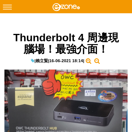
搜尋
Thunderbolt 4 周邊現
Facebook
Instagram
腦場！最強介面！
科技焦點
網絡生活
|
賴立賢
|
16-06-2021 18:14
|
遊戲動漫
教學評測
EduTech
IT Times
生成式AI與雲端應用
Enterprise Digital Transformation