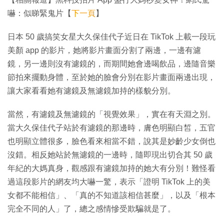
嚇：似睇緊鬼片【
下一頁
】
日本 50 歲搞笑女星大久保佳代子近日在 TikTok 上載一段玩
美顏 app 的影片，她將影片畫面分割了兩邊，一邊有濾
鏡，另一邊則沒有濾鏡的，而期間她會邊喝飲品，邊隨音樂
節拍來擺動身體，至於她的臉會分別在影片畫面兩邊出現，
讓大家看看她有濾鏡及無濾鏡加持的樣貌分別。
當然，有濾鏡及無濾鏡的「視覺效果」，實在有天淵之別。
當大久保佳代子站於有濾鏡的那邊時，膚色明顯白皙，五官
也明顯立體很多，臉色看來相當不錯，說其是妙齡少女倒也
沒錯。相反她站於無濾鏡的一邊時，隨即現出切合其 50 歲
年紀的大媽真身，觀感跟有濾鏡加持的她大有分別！難怪看
過這段影片的網友均大嚇一驚，表示「證明 TikTok 上的美
女都不能相信」、「真的不知道該相信甚麼」，以及「根本
完全不同的人」了，總之感情慘受欺騙就是了。