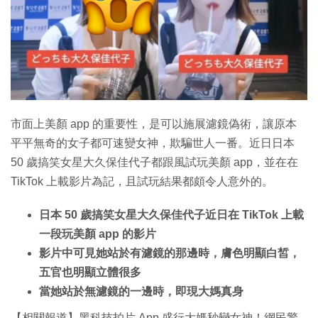
特集
市面上美顏 app 的重要性，是可以施展濾鏡偽術，讓原本
平平無奇的女子都可速變女神，欺騙世人一番。近日日本
50 歲搞笑女星大久保佳代子都跟風試玩美顏 app，並在在
TikTok 上載影片為記，且試玩結果都頗令人意外的。
日本 50 歲搞笑女星大久保佳代子近日在 TikTok 上載
一段玩美顏 app 的影片
影片中可見她站於有濾鏡的那邊時，膚色明顯白皙，
五官也明顯立體很多
當她站於無濾鏡的一邊時，即現大媽真身
【相關報道】黑科技拍片 App 盛行大媽秒變女神！網民驚