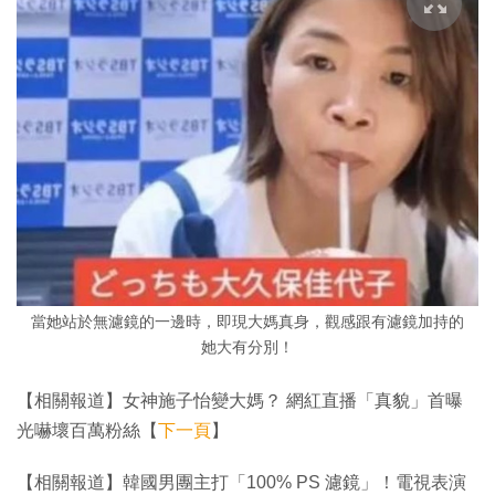
當她站於無濾鏡的一邊時，即現大媽真身，觀感跟有濾鏡加持的
她大有分別！
【相關報道】女神施子怡變大媽？ 網紅直播「真貌」首曝
光嚇壞百萬粉絲【
下一頁
】
【相關報道】韓國男團主打「100% PS 濾鏡」！電視表演