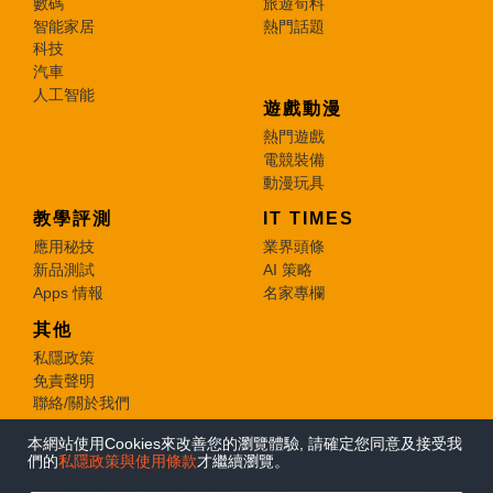
數碼
旅遊筍料
智能家居
熱門話題
科技
汽車
人工智能
遊戲動漫
熱門遊戲
電競裝備
動漫玩具
教學評測
IT TIMES
應用秘技
業界頭條
新品測試
AI 策略
Apps 情報
名家專欄
其他
私隱政策
免責聲明
聯絡/關於我們
本網站使用Cookies來改善您的瀏覽體驗, 請確定您同意及接受我
© 2026 e-zone. All Rights Reserved.
們的
私隱政策與使用條款
才繼續瀏覽。