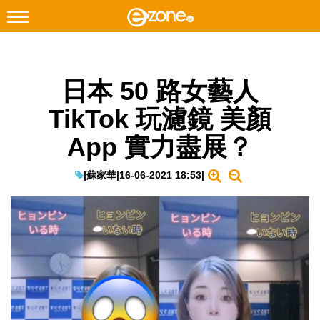
搜尋
日本 50 路女藝人
Facebook
Instagram
TikTok 玩濾鏡 美顏
科技焦點
App 實力盡展？
網絡生活
遊戲動漫
|
蘇家華
|
16-06-2021 18:53
|
教學評測
EduTech
IT Times
生成式AI與雲端應用
Enterprise Digital Transformation