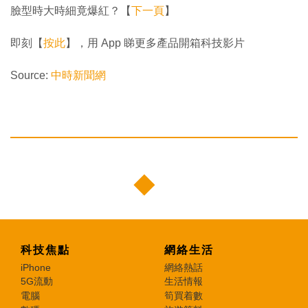
臉型時大時細竟爆紅？【
下一頁
】
即刻【
按此
】，用 App 睇更多產品開箱科技影片
Source:
中時新聞網
科技焦點
網絡生活
iPhone
網絡熱話
5G流動
生活情報
電腦
筍買着數