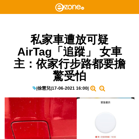
私家車遭放可疑
AirTag「追蹤」 女車
主：依家行步路都要擔
驚受怕
|
徐慧兒
|
17-06-2021 16:00
|