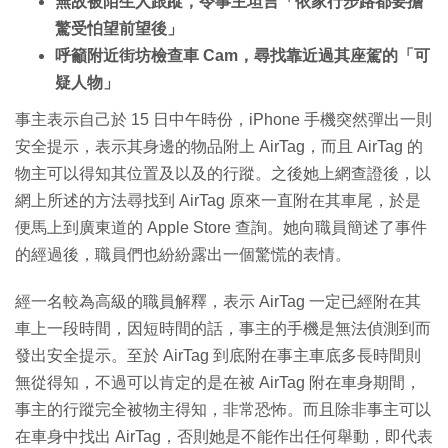
無故被陌生人跟蹤，令事主坦言「依家行步路都要擔
驚受怕望前望後」
呼籲附近街坊檢查車 Cam，尋找靠近過其座駕的「可
疑人物」
事主表示自己於 15 日中午時份，iPhone 手機突然彈出一則
安全提示，表示其身邊的物品附上 AirTag，而且 AirTag 的
物主可以得知其位置及以及的行蹤。之後她上網查證後，以
網上所述的方法尋找到 AirTag 原來一直附在其車尾，於是
便馬上到廣東道的 Apple Store 查詢。她向職員簡述了事件
的經過後，職員們也紛紛露出一個驚慌的表情。
經一名較為高級的職員解釋，表示 AirTag 一定已經附在其
車上一段時間，因短時間的話，事主的手機是無法偵測到而
發出安全提示。至於 AirTag 到底附在事主車底多長時間則
無從得知，不過可以肯定的是在被 AirTag 附在車身期間，
事主的行蹤完全被物主得知，非常恐怖。而且除非事主可以
在車身中找出 AirTag，否則她是不能作出任何舉動，即代表