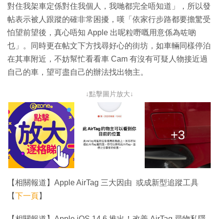
對住我架車定係對住我個人，我哋都完全唔知道」，所以發
帖表示被人跟蹤的確非常困擾，嘆「依家行步路都要擔驚受
怕望前望後，真心唔知 Apple 出呢粒嘢嘅用意係為咗啲
乜」。同時更在帖文下方找尋好心的街坊，如車輛同樣停泊
在其車附近，不妨幫忙看看車 Cam 有沒有可疑人物接近過
自己的車，望可盡自己的辦法找出物主。
↓點擊圖片放大↓
+3
【相關報道】Apple AirTag 三大因由 或成新型追蹤工具
【
下一頁
】
【相關報道】Apple iOS 14.6 推出！改善 AirTag 尋物私隱