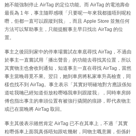
她不能強制停止 AirTag 的定位功能。而 AirTag 的電池壽命
最長為 1 年，事主隨即感嘆「只要呢一年來我都搵唔到呢粒
嘢，佢都一直可以跟蹤到我」，而且 Apple Store 並無任何
方法可以幫助事主，只能提醒事主早日找出 AirTag 的位
置。
事主之後回到家中的停車場嘗試在車底尋找 AirTag，不過由
於事主一直嘗試用「播出聲音」的功能去尋找其位置，所以
其實物主也會收到通知，知道事主一直在尋找 AirTag，當然
事主當晚尋覓不果。翌日，她到車房將私家車升高檢查，同
樣也找不到 AirTag。事主表示「其實好明確地對方應該係知
道咗我哋已經知道佢放粒嘢喺我車到跟蹤我」，同時車房師
傅也指出事主的車頭位置有被強行撬開的痕跡，即代表物主
或已在當晚將 AirTag 取回。
事主其後表示雖然肯定 AirTag 已不在其車上，不過「其實
粒嘢係車上面我真係唔知跟咗幾耐，同物主嘅意圖，佢係針