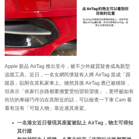
Apple 新品 AirTag 推出至今，被不少外媒質疑會成為新型
追蹤工具。近日，一名女網民懷疑有人將 AirTag 當成「跟
蹤器」貼附在其私家車上。雖然其後 AirTag 應已被移除，
但表示「依家行步路都要擔驚受怕望前望後」，更呼籲如有
街坊的車碰巧停泊在其附近的話，可以檢查一下車 Cam 看
看有沒有「可疑人物」靠近過其座駕。
一名港女近日發現其座駕被貼上 AirTag，物主可得知
其行蹤