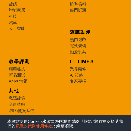
數碼
旅遊筍料
智能家居
熱門話題
科技
汽車
人工智能
遊戲動漫
熱門遊戲
電競裝備
動漫玩具
教學評測
IT TIMES
應用秘技
業界頭條
新品測試
AI 策略
Apps 情報
名家專欄
其他
私隱政策
免責聲明
聯絡/關於我們
本網站使用Cookies來改善您的瀏覽體驗, 請確定您同意及接受我
© 2026 e-zone. All Rights Reserved.
們的
私隱政策與使用條款
才繼續瀏覽。