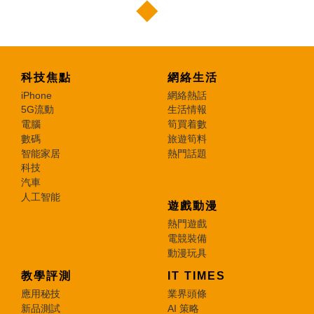
科技焦點
網絡生活
iPhone
網絡熱話
5G流動
生活情報
電腦
筍買着數
數碼
旅遊筍料
智能家居
熱門話題
科技
汽車
人工智能
遊戲動漫
熱門遊戲
電競裝備
動漫玩具
教學評測
IT TIMES
應用秘技
業界頭條
新品測試
AI 策略