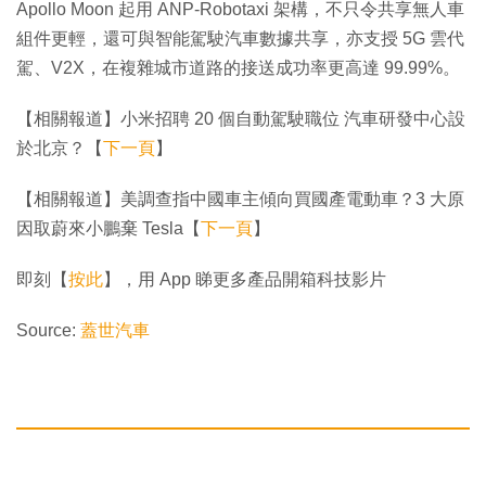
Apollo Moon 起用 ANP-Robotaxi 架構，不只令共享無人車
組件更輕，還可與智能駕駛汽車數據共享，亦支授 5G 雲代
駕、V2X，在複雜城市道路的接送成功率更高達 99.99%。
【相關報道】小米招聘 20 個自動駕駛職位 汽車研發中心設
於北京？【
下一頁
】
【相關報道】美調查指中國車主傾向買國產電動車？3 大原
因取蔚來小鵬棄 Tesla【
下一頁
】
即刻【
按此
】，用 App 睇更多產品開箱科技影片
Source:
蓋世汽車