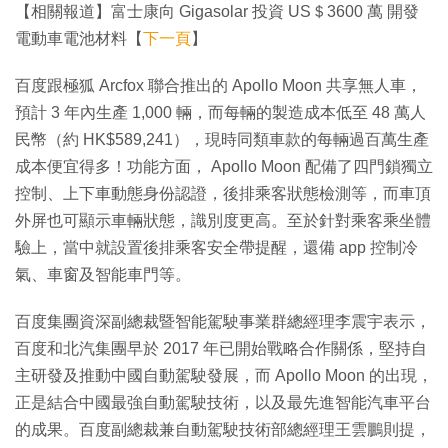
【相關報道】富士康向 Gigasolar 投資 US＄3600 萬 開發
電動車電池材料【
下一頁
】
百度跟極狐 Arcfox 聯合推出的 Apollo Moon 共享無人車，
預計 3 年內生產 1,000 輛，而每輛的製造成本低至 48 萬人
民幣（約 HK$589,241），現時同類車款的每輛過百萬生產
成本便宜得多！功能方面， Apollo Moon 配備了四門鎖獨立
控制、上下車動態身份認證，後排乘客狀態檢測等，而車頂
外屏也可顯示車輛狀態，識別度更高。至於針對乘客乘坐體
驗上，當中就設置後排乘客安全帶提醒，還備 app 控制冷
氣、車窗及智能車門等。
百度集團資深副總裁暨智能駕駛事業群總經理李震宇表示，
百度和北汽集團早於 2017 年已開始戰略合作關係，堅持自
主研發及推動中國自動駕駛發展，而 Apollo Moon 的出現，
正是結合中國最強自動駕駛技術，以及最先進智能汽車平台
的成果。百度副總裁兼自動駕駛技術部總經理王雲鵬則提，