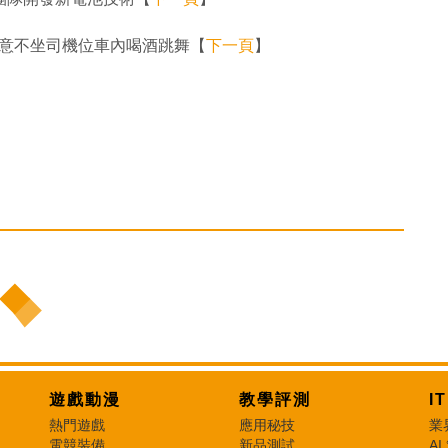
駕駛 故意不坐司機位車內喝酒跳舞【
下一頁
】
遊戲動漫
教學評測
I
熱門遊戲
應用秘技
業
電競裝備
新品測試
AI