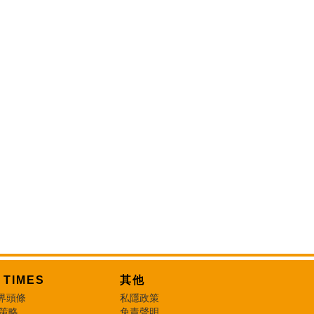
T TIMES
其他
界頭條
私隱政策
 策略
免責聲明