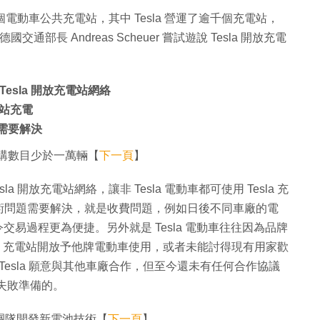
0 個電動車公共充電站，其中 Tesla 營運了逾千個充電站，
交通部長 Andreas Scheuer 嘗試遊說 Tesla 開放充電
。
 Tesla 開放充電站網絡
電站充電
問題需要解決
 訂購數目少於一萬輛【
下一頁
】
esla 開放充電站網絡，讓非 Tesla 電動車都可使用 Tesla 充
術問題需要解決，就是收費問題，例如日後不同車廠的電
交易過程更為便捷。另外就是 Tesla 電動車往往因為品牌
la 充電站開放予他牌電動車使用，或者未能討得現有用家歡
多次表明 Tesla 願意與其他車廠合作，但至今還未有任何合作協議
需有失敗準備的。
研究團隊開發新電池技術【
下一頁
】