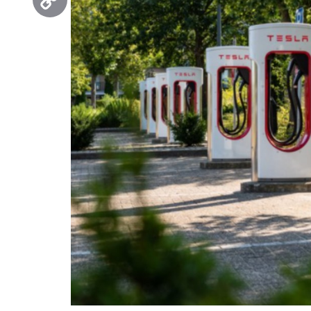
Copy
Link