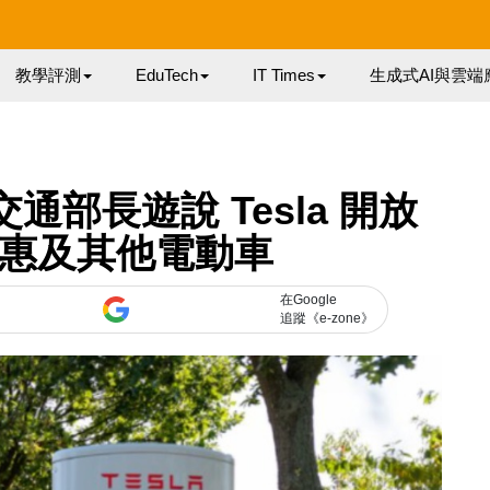
教學評測
EduTech
IT Times
生成式AI與雲端
部長遊說 Tesla 開放
 惠及其他電動車
在Google
追蹤《e-zone》