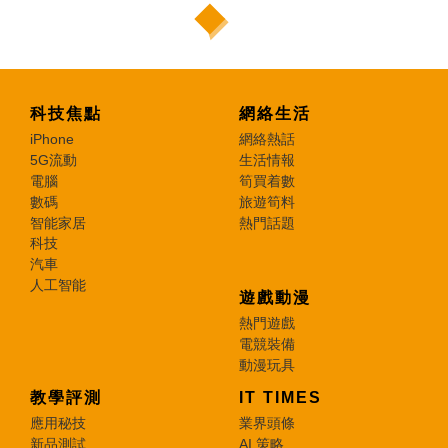
科技焦點
網絡生活
iPhone
網絡熱話
5G流動
生活情報
電腦
筍買着數
數碼
旅遊筍料
智能家居
熱門話題
科技
汽車
人工智能
遊戲動漫
熱門遊戲
電競裝備
動漫玩具
教學評測
IT TIMES
應用秘技
業界頭條
新品測試
AI 策略