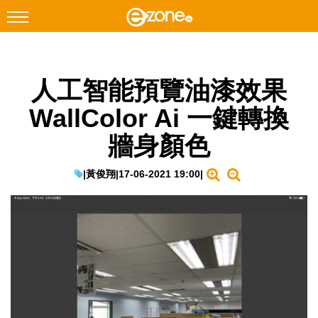
搜尋
人工智能預覽油漆效果
Facebook
Instagram
WallColor Ai 一鍵轉換
科技焦點
牆身顏色
網絡生活
遊戲動漫
|
黃俊翔
|
17-06-2021 19:00
|
教學評測
EduTech
IT Times
生成式AI與雲端應用
Enterprise Digital Transformation