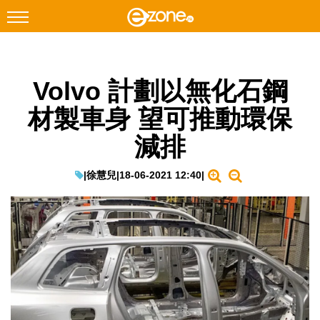
搜尋
Volvo 計劃以無化石鋼
Facebook
Instagram
材製車身 望可推動環保
科技焦點
減排
網絡生活
遊戲動漫
|
徐慧兒
|
18-06-2021 12:40
|
教學評測
EduTech
IT Times
生成式AI與雲端應用
Enterprise Digital Transformation