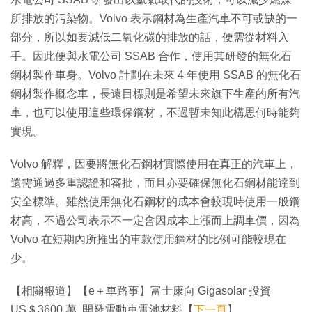
所排放的污染物。Volvo 表示鋼材為生產汽車不可或缺的一
部分，所以如要減低二氧化碳的排放的話，便需從材料入
手。因此便與水電公司 SSAB 合作，使用其研發的無化石
鋼材製作車身。Volvo 計劃在未來 4 年使用 SSAB 的無化石
鋼材製作概念車，長遠目標則是希望未來旗下生產的所有汽
車，也可以使用這些環保鋼材，不過暫未知此構思何時能夠
實現。
Volvo 解釋，因要將無化石鋼材實際使用在真正的汽車上，
還需通過多重認證和審批，而且亦要確保無化石鋼材能達到
安全標準。雖然使用無化石鋼材的成本會較現時使用一般鋼
材高，不過公司表示不一定會因成本上漲而上調車價，因為
Volvo 在短期內所推出的車款使用鋼材的比例可能較現在
少。
【相關報道】【e＋車路事】富士康向 Gigasolar 投資
US＄3600 萬 開發電動車電池材料【
下一頁
】