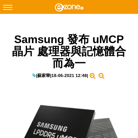
搜尋
Samsung 發布 uMCP
Facebook
Instagram
晶片 處理器與記憶體合
科技焦點
而為一
網絡生活
遊戲動漫
|
蘇家華
|
18-06-2021 12:48
|
教學評測
EduTech
IT Times
生成式AI與雲端應用
Enterprise Digital Transformation