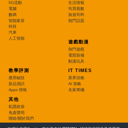
5G流動
生活情報
電腦
筍買着數
數碼
旅遊筍料
智能家居
熱門話題
科技
汽車
人工智能
遊戲動漫
熱門遊戲
電競裝備
動漫玩具
教學評測
IT TIMES
應用秘技
業界頭條
新品測試
AI 策略
Apps 情報
名家專欄
其他
私隱政策
免責聲明
聯絡/關於我們