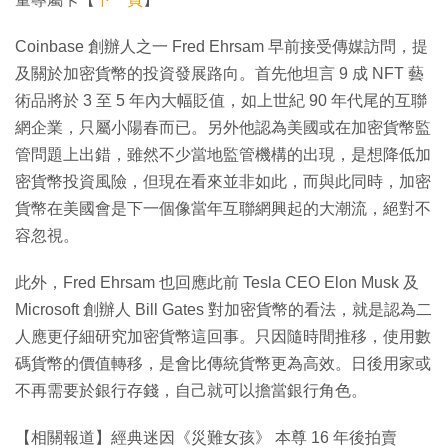
Coinbase 創辦人之一 Fred Ehrsam 早前接受傳媒訪問，提
及關於加密貨幣的投資發展路向。首先他坦言 9 成 NFT 藝
術品將於 3 至 5 年內大幅貶值，如上世紀 90 年代尾的互聯
網企業，只屬小陽春而已。另外他認為美國或在加密貨幣監
管問題上出錯，雖然不少當地監管機構的出現，是想降低加
密貨幣投資風險，但現在看來並非如此，而與此同時，加密
貨幣在美國會是下一個像當年互聯網興起的大潮流，絕對不
容忽視。
此外，Fred Ehrsam 也回應此前 Tesla CEO Elon Musk 及
Microsoft 創辦人 Bill Gates 對加密貨幣的看法，就是認為二
人應更仔細研究加密貨幣這回事。只因隨時間推移，使用數
碼貨幣的價值轉移，是會比傳統貨幣更為高效。日後用家或
不再需要於銀行存錢，自己就可以擔當銀行角色。
【相關報道】經典迷因《災難女孩》 本尊 16 年後拍賣