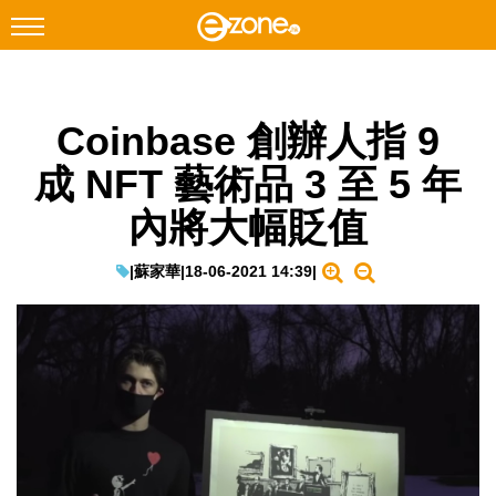
搜尋
Coinbase 創辦人指 9
Facebook
Instagram
成 NFT 藝術品 3 至 5 年
科技焦點
內將大幅貶值
網絡生活
遊戲動漫
|
蘇家華
|
18-06-2021 14:39
|
教學評測
EduTech
IT Times
生成式AI與雲端應用
Enterprise Digital Transformation