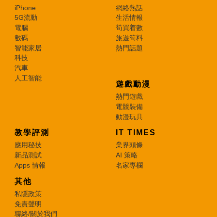
iPhone
網絡熱話
5G流動
生活情報
電腦
筍買着數
數碼
旅遊筍料
智能家居
熱門話題
科技
汽車
人工智能
遊戲動漫
熱門遊戲
電競裝備
動漫玩具
教學評測
IT TIMES
應用秘技
業界頭條
新品測試
AI 策略
Apps 情報
名家專欄
其他
私隱政策
免責聲明
聯絡/關於我們