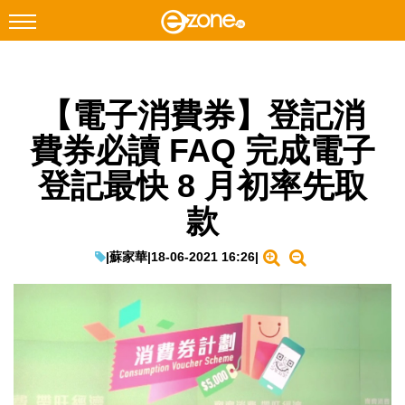
搜尋
【電子消費券】登記消
Facebook
Instagram
費券必讀 FAQ 完成電子
科技焦點
登記最快 8 月初率先取
網絡生活
款
遊戲動漫
教學評測
|
蘇家華
|
18-06-2021 16:26
|
EduTech
IT Times
生成式AI與雲端應用
Enterprise Digital Transformation