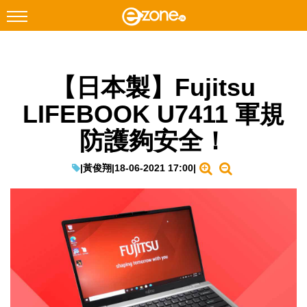
搜尋
【日本製】Fujitsu
Facebook
Instagram
LIFEBOOK U7411 軍規
科技焦點
防護夠安全！
網絡生活
遊戲動漫
|
黃俊翔
|
18-06-2021 17:00
|
教學評測
EduTech
IT Times
生成式AI與雲端應用
Enterprise Digital Transformation