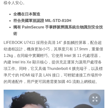
樣令人安心。
全機在日本製造
符合美國軍規認證 MIL-STD-810H
獨有 PalmSecure 手掌靜脈辨識系統生物識別安全技
術
LIFEBOOK U7411 採用全高清 14" 多點觸控屏幕，配合超
幼邊框設計，機身更加小巧，其厚度只有 17.9mm，重量僅
1.2kg，在同級中實屬輕巧。它使用 Intel 第 11 代處理器，
內建 Intel Iris Xe 顯示核心，提供充足運算力讓用戶處理各
項工作。同時，它又具備 Thunderbolt 4 擴充端子，以及標
準尺寸的 HDMI 端子及 LAN 接口，可輕鬆連接工作場所中
的周邊配件，用戶更可因應需要加購 4G 流動上網模組。